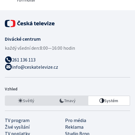
Divácké centrum
každý všední den:
8:00—16:00 hodin
261 136 113
info@ceskatelevize.cz
Vzhled
Světlý
Tmavý
Systém
TV program
Pro média
Živé vysílání
Reklama
TV poplatky
Studio Brno