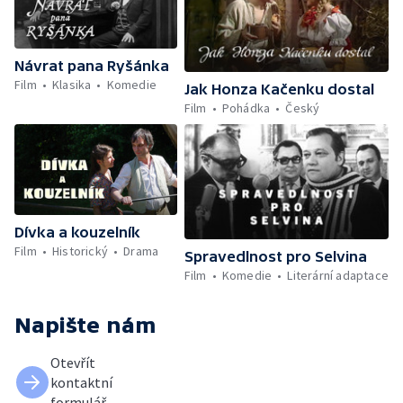
Návrat pana Ryšánka
Film
Klasika
Komedie
Jak Honza Kačenku dostal
Film
Pohádka
Český
Dívka a kouzelník
Film
Historický
Drama
Spravedlnost pro Selvina
Film
Komedie
Literární adaptace
Napište nám
Otevřít
kontaktní
formulář