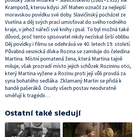
Krampotů, kterou kdysi Jiří Mahen označil za nejlepší
moravskou povídku své doby. Slavičínský pocházel ze
Vsetína a děj svých prací umisťoval do svého rodného
kraje, v jehož nářečí své knihy i psal. To byl možná také
důvod, proč tento spisovatel nikdy nezískal širší oblibu.
Děj povídky i filmu se odehrává ve 40. letech 19. století.
Půvabná vesnická dívka Rozina se zamiluje do čeledína
Martina. Místní pomatená žena, která Martina tajně
miluje, však prozradí místo jejich schůzek Rozininu otci,
který Martina vyžene a Rozinu proti její vůli provdá za
syna bohatého sedláka. Zklamaný Martin se přidá k
bandě pašeráků. Osudy všech postav neodvratně
směřují k tragédii…
Ostatní také sledují