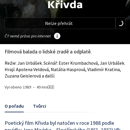
Křivda
Nelze přehrát
ČT nemá práva pro internet
Filmová balada o lidské zradě a odplatě.
Režie: Jan Urbášek. Scénář: Ester Krumbachová, Jan Urbášek.
Hrají: Apolena Veldová, Natália Hasprová, Vladimír Kratina,
Zuzana Geislerová a další.
Vyrobeno
1989
•
49 min
O pořadu
Tvůrci
Poetický film Křivda byl natočen v roce 1988 podle
povídky Jana Misárka – Slavičínského (1861–1932) Vlk