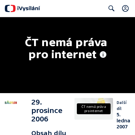
C
Search
ČT nemá práva 
pro internet
29.
Další
ČT nemá práva
díl
prosince
pro internet
5.
2006
ledna
2007
Obsah dílu