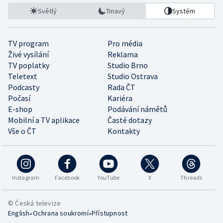
Světlý
Tmavý
Systém
TV program
Pro média
Živé vysílání
Reklama
TV poplatky
Studio Brno
Teletext
Studio Ostrava
Podcasty
Rada ČT
Počasí
Kariéra
E-shop
Podávání námětů
Mobilní a TV aplikace
Časté dotazy
Vše o ČT
Kontakty
Instagram
Facebook
YouTube
X
Threads
© Česká televize
•
•
English
Ochrana soukromí
Přístupnost