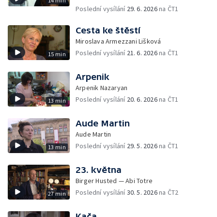
14 min
Poslední vysílání
29. 6. 2026
na ČT1
Cesta ke štěstí
Miroslava Armezzani Lišková
Poslední vysílání
21. 6. 2026
na ČT1
15 min
Arpenik
Arpenik Nazaryan
Poslední vysílání
20. 6. 2026
na ČT1
13 min
Aude Martin
Aude Martin
Poslední vysílání
29. 5. 2026
na ČT1
13 min
23. května
Birger Husted — Abi Totre
Poslední vysílání
30. 5. 2026
na ČT2
27 min
Kača