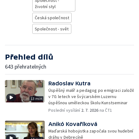
Společnost -
životní styl
Česká společnost
Společnost - svět
Přehled dílů
643 přehratelných
Radoslav Kutra
Úspěšný malíř a pedagog po emigraci založil
v 70. letech ve švýcarském Luzernu
13 min
úspěšnou uměleckou školu Kunstseminar
Poslední vysílání
2. 7. 2026
na ČT1
Anikó Kovaříková
Maďarská hobojistka započala svou hudební
dráhu v Debrecíně