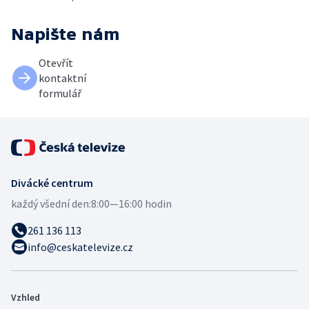
Napište nám
Otevřít
kontaktní
formulář
Divácké centrum
každý všední den:
8:00—16:00 hodin
261 136 113
info@ceskatelevize.cz
Vzhled