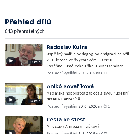
Přehled dílů
643 přehratelných
Radoslav Kutra
Úspěšný malíř a pedagog po emigraci založil
v 70. letech ve švýcarském Luzernu
13 min
úspěšnou uměleckou školu Kunstseminar
Poslední vysílání
2. 7. 2026
na ČT1
Anikó Kovaříková
Maďarská hobojistka započala svou hudební
dráhu v Debrecíně
14 min
Poslední vysílání
29. 6. 2026
na ČT1
Cesta ke štěstí
Miroslava Armezzani Lišková
Poslední vysílání
8. 8. 2026
na ČT1