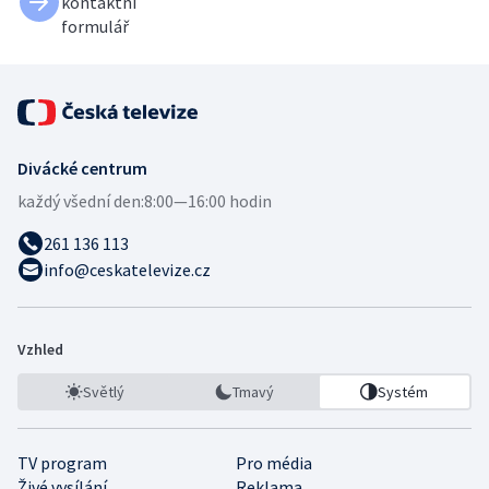
kontaktní
formulář
Divácké centrum
každý všední den:
8:00—16:00 hodin
261 136 113
info@ceskatelevize.cz
Vzhled
Světlý
Tmavý
Systém
TV program
Pro média
Živé vysílání
Reklama