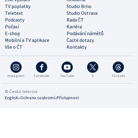
TV poplatky
Studio Brno
Teletext
Studio Ostrava
Podcasty
Rada ČT
Počasí
Kariéra
E-shop
Podávání námětů
Mobilní a TV aplikace
Časté dotazy
Vše o ČT
Kontakty
Instagram
Facebook
YouTube
X
Threads
© Česká televize
•
•
English
Ochrana soukromí
Přístupnost