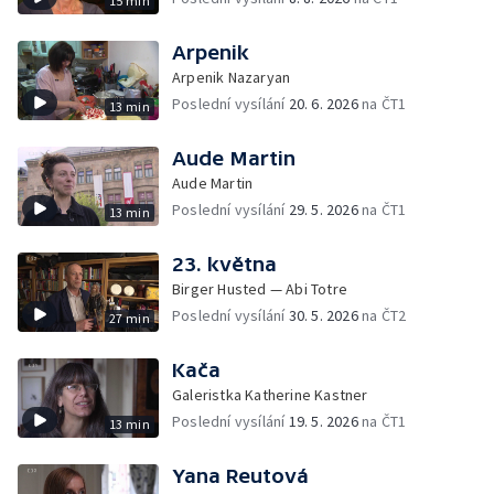
15 min
Arpenik
Arpenik Nazaryan
Poslední vysílání
20. 6. 2026
na ČT1
13 min
Aude Martin
Aude Martin
Poslední vysílání
29. 5. 2026
na ČT1
13 min
23. května
Birger Husted — Abi Totre
Poslední vysílání
30. 5. 2026
na ČT2
27 min
Kača
Galeristka Katherine Kastner
Poslední vysílání
19. 5. 2026
na ČT1
13 min
Yana Reutová