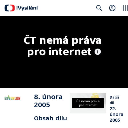
Clos
Search
ČT nemá práva 
pro internet
8. února
Další
ČT nemá práva
díl
2005
pro internet
22.
února
Obsah dílu
2005