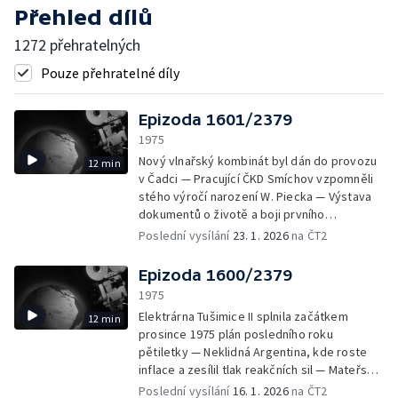
Přehled dílů
1272 přehratelných
Pouze přehratelné díly
Epizoda 1601/2379
1975
Nový vlnařský kombinát byl dán do provozu
12 min
v Čadci — Pracující ČKD Smíchov vzpomněli
stého výročí narození W. Piecka — Výstava
dokumentů o životě a boji prvního
prezidenta NDR — Redakčnímu kolektivu
Poslední vysílání
23. 1. 2026
na ČT2
týdeníku Květy propůjčil prezident republiky
Řád práce — Na Vysoké škole dopravní v
Epizoda 1600/2379
Žilině řeší problémy vysokých staveb
1975
pomocí aerodynamického tunelu — Nový
Elektrárna Tušimice II splnila začátkem
12 min
způsob rentgenování v moskevském
prosince 1975 plán posledního roku
Institutu pro klinickou a experimentální
pětiletky — Neklidná Argentina, kde roste
chirurgii — Malí sdruženáři z TJ Naveta v
inflace a zesílil tlak reakčních sil — Mateřská
Jablonci n. Nisou jeli za sněhem do hor —
škola Bystřec u Jablonného byla postavena
Poslední vysílání
16. 1. 2026
na ČT2
Sledování meteorologických podmínek na