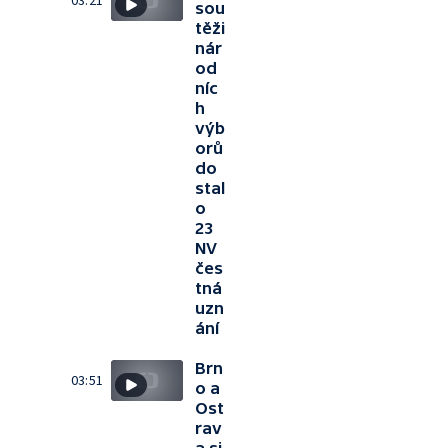
03:21
sou
těži
nár
od
níc
h
výb
orů
do
stal
o
23
NV
čes
tná
uzn
ání
Brn
03:51
o a
Ost
rav