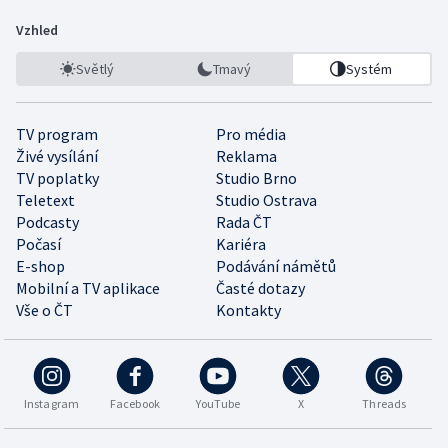
Vzhled
Světlý
Tmavý
Systém
TV program
Pro média
Živé vysílání
Reklama
TV poplatky
Studio Brno
Teletext
Studio Ostrava
Podcasty
Rada ČT
Počasí
Kariéra
E-shop
Podávání námětů
Mobilní a TV aplikace
Časté dotazy
Vše o ČT
Kontakty
Instagram
Facebook
YouTube
X
Threads