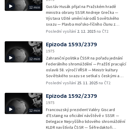
výstavní síň obchodního zastupitelství SSSR
Gustáv Husák přijal na Pražském hradě
12 min
— Nový hotel Patria na břehu Štrbského
ministra obrany SSSR Andreje Grečka —
plesa — Na křídlech deltaplánu
Výstava Užité umění národů Sovětského
svazu — Plavba mořsko-říčního člunu z
Bratislavy do Volgogradu s nákladem pro
Poslední vysílání
2. 12. 2025
na ČT2
stavbu plynovodu Orenburg — Na staveništi
budovy ústřední správy našeho úseku
Epizoda 1593/2379
plynovodu ve Volgogradu — Tradiční
1975
volgogradský jarmark — Na staveništích
Zahraniční politika ČSSR na pořadu jednání
12 min
dvou z pěti kompresních stanic čs. úseku
Federálního shromáždění — Pražští pracující
plynovodu — Krátký život je název nového
oslavili 58. výročí VŘSR — Ministr kultury
slovensko-polského koprodukčního filmu —
Sovětského svazu se setkal s českými a
Výlov rybníka Vrkoč na jižní Moravě
slovenskými umělci a novináři — Sovětská
Poslední vysílání
25. 11. 2025
na ČT2
filmová delegace v čele s režisérem S.
Bondarčukem zahájila filmový měsíc
Epizoda 1592/2379
přátelství — Informační středisko tiskové
1975
agentury Sovětského svazu APN v Praze —
Francouzský prezident Valéry Giscard
12 min
Výstavu „Českí a slovenskí umelci k 30.
d’Estaing na oficiální návštěvě v SSSR —
výročiu oslobodenia" otevřeli v
Delegace Nejvyššího lidového shromáždění
bratislavském Domu umění — Ze stavby
KLDR navštívila ČSSR — Šéfredaktoři
Bajkalsko-amurské magistrály — První