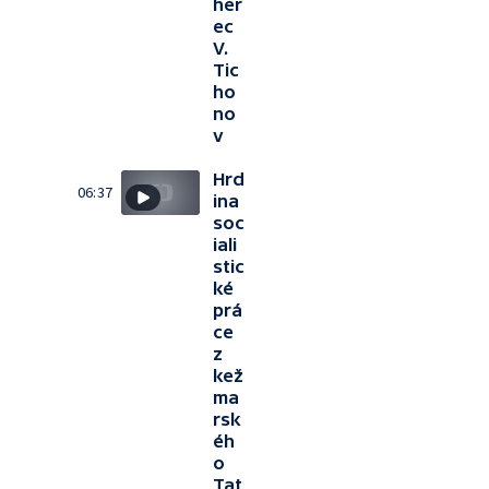
her
ec
V.
Tic
ho
no
v
Hrd
06:37
ina
soc
iali
stic
ké
prá
ce
z
kež
ma
rsk
éh
o
Tat