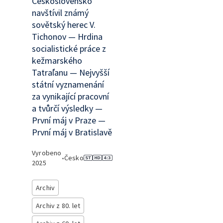
Československo
navštívil známý
sovětský herec V.
Tichonov — Hrdina
socialistické práce z
kežmarského
Tatraľanu — Nejvyšší
státní vyznamenání
za vynikající pracovní
a tvůrčí výsledky —
První máj v Praze —
První máj v Bratislavě
Vyrobeno
•
Česko
2025
Archiv
Archiv z 80. let