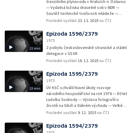
tranzitního plynovodu v Kralicích n. Oslavou
vzduchových polštářích — Cesta lodí kolem
— Vydatná ložiska draselné soli v NDR —
vyšehradského tunelu — Výstava v
Soutěž technické tvořivosti mládeže —
Náprstkově muzeu: plastiky z Mosambiku —
Nový OD Prior v Žilině — Medaile Zlatá za
Poslední vysílání
23. 12. 2025
na ČT2
Dětská lední revue v Praze s Donaldem
neděli – Fair play — Na Vysoké škole
Jacksonem
technické získávají vzdělání budoucí
Epizoda 1596/2379
námořní důstojníci obchodního loďstva NDR
1975
— Výstava děl Karla Lidického v Praze —
Z pobytu československé stranické a vládní
11 min
Módní přehlídka šatů z papíru — Chov norků
delegace v SSSR
a stříbrných lišek u Galanty — Vystoupení
Poslední vysílání
16. 12. 2025
na ČT2
cvičených medvědů v Moskvě
Epizoda 1595/2379
1975
ÚV KSČ schválil hlavní úkoly rozvoje
13 min
národního hospodářství na rok 1976 — 80 let
Ludvíka Svobody — Výstava fotografií o
životě na Sibiři a Dálném východu — Velké
divadlo SSSR předvedlo na scéně
Poslední vysílání
9. 12. 2025
na ČT2
Janáčkova divadla balet Ivan Hrozný —
Národnímu umělci Karolu Plickovi udělili
Epizoda 1594/2379
Národní cenu SSR — V Praze byla otevřena
1975