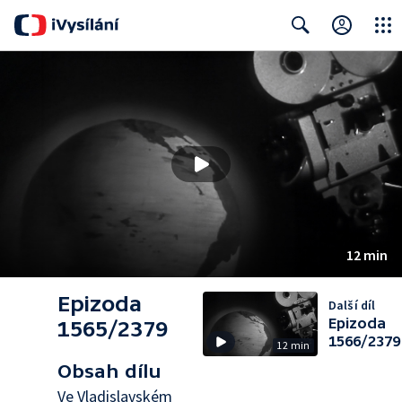
Close
Search
12 min
Epizoda
Další díl
Epizoda
1565/2379
1566/2379
12 min
Obsah dílu
Ve Vladislavském