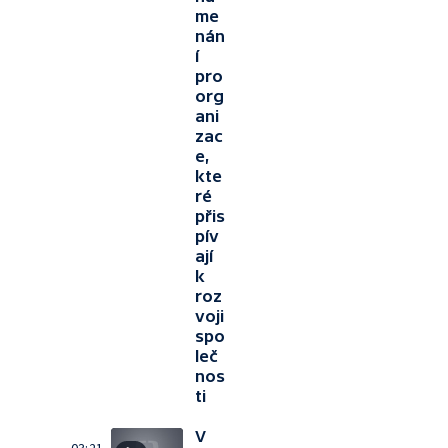
me
nán
í
pro
org
ani
zac
e,
kte
ré
přis
pív
ají
k
roz
voji
spo
leč
nos
ti
V