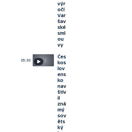
výr
očí
Var
šav
ské
sml
ou
vy
Čes
05:30
kos
lov
ens
ko
nav
štív
il
zná
mý
sov
ěts
ký