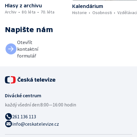
Hlasy z archivu
Kalendárium
Archiv
80. léta
70. léta
Historie
Osobnosti
Vzdělávac
Napište nám
Otevřít
kontaktní
formulář
Divácké centrum
každý všední den:
8:00—16:00 hodin
261 136 113
info@ceskatelevize.cz