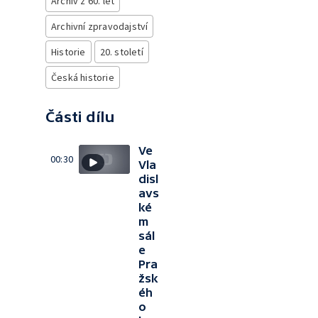
Archiv z 60. let
Archivní zpravodajství
Historie
20. století
Česká historie
Části dílu
Ve
00:30
Vla
disl
avs
ké
m
sál
e
Pra
žsk
éh
o