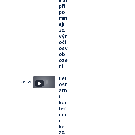
a si
při
po
mín
ají
30.
výr
očí
osv
ob
oze
ní
Cel
04:59
ost
átn
í
kon
fer
enc
e
ke
20.