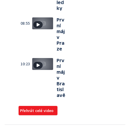
led
ky
Prv
08:55
ní
máj
v
Pra
ze
Prv
10:23
ní
máj
v
Bra
tisl
avě
Přehrát celé video