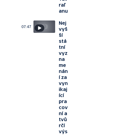
raľ
anu
Nej
07:47
vyš
ší
stá
tní
vyz
na
me
nán
í za
vyn
ikaj
ící
pra
cov
ní a
tvů
rčí
výs