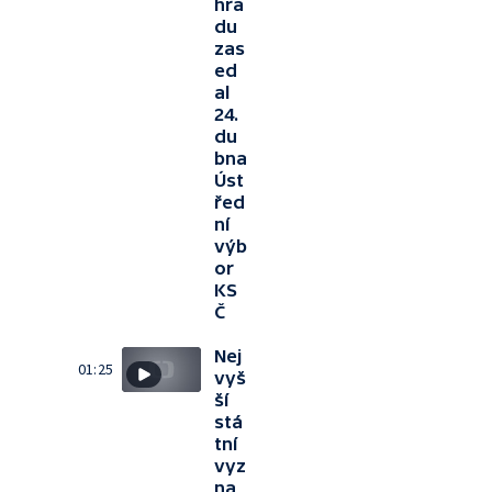
hra
du
zas
ed
al
24.
du
bna
Úst
řed
ní
výb
or
KS
Č
Nej
01:25
vyš
ší
stá
tní
vyz
na