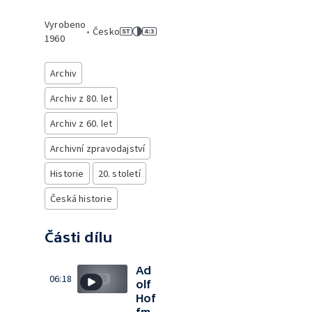
Vyrobeno
•
Česko
1960
Archiv
Archiv z 80. let
Archiv z 60. let
Archivní zpravodajství
Historie
20. století
Česká historie
Části dílu
Ad
06:18
olf
Hof