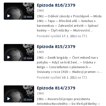
Epizoda 816/2379
1960
1961 — Oděvní závody v Prostějově — Móda
13 min
1961 — Tapa — Dřevěné uhlí — Autobus s
harmonikou — Zahraniční artisté — Spínací
hodiny — Čtyři můstky — Mistrovství
republiky v krasobruslení v Ostravě. —
Poslední vysílání
17. 1. 2011
na ČT2
Taneční orchestry
Epizoda 815/2379
1960
1961 — Deník brigády — Čtvrt milionů tun v
13 min
pohybu — Když se král žení... — Stávka v
Belgii — Constellation v plamenech —
Oslavany v roce 1920 — Hladový pramen —
Malá laboratoř a cukrářští mistři — Slepice a
Poslední vysílání
10. 1. 2011
na ČT2
výzkum — Králík kontra leopard — Veslaři v
zimě
Epizoda 814/2379
1960
1961 — Novoroční projev prezidenta
15 min
Antotnína Novotného — Do třetí pětiletky —