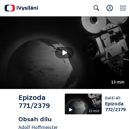
Close
Search
13 min
Epizoda
Další díl
Epizoda
771/2379
772/2379
12 min
Obsah dílu
Adolf Hoffmeister