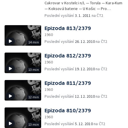
Cukrovar v Kostelci n/L — Torula — Kara-Kum
— Koksová baterie — U Košic — Pro
milovníky literatury — Děti z jeslí
Poslední vysílání
3. 1. 2011
na ČT2
Epizoda 813/2379
1960
Poslední vysílání
26. 12. 2010
na ČT2
14 min
Epizoda 812/2379
1960
Poslední vysílání
19. 12. 2010
na ČT2
13 min
Epizoda 811/2379
1960
Poslední vysílání
12. 12. 2010
na ČT2
12 min
Epizoda 810/2379
1960
Poslední vysílání
5. 12. 2010
na ČT2
13 min