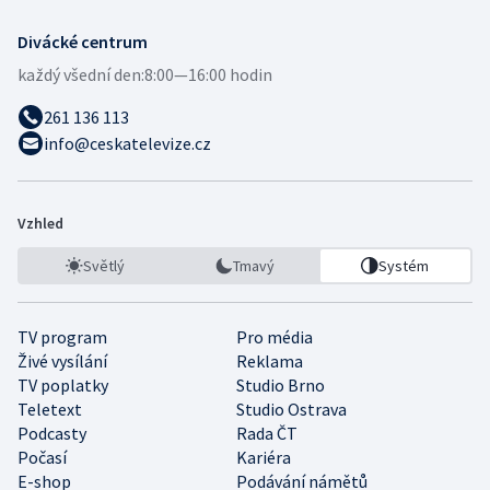
Divácké centrum
každý všední den:
8:00—16:00 hodin
261 136 113
info@ceskatelevize.cz
Vzhled
Světlý
Tmavý
Systém
TV program
Pro média
Živé vysílání
Reklama
TV poplatky
Studio Brno
Teletext
Studio Ostrava
Podcasty
Rada ČT
Počasí
Kariéra
E-shop
Podávání námětů