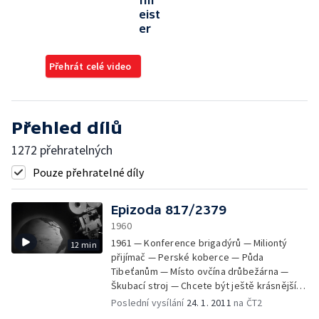
fm
eist
er
Přehrát celé video
Přehled dílů
1272 přehratelných
Pouze přehratelné díly
Epizoda 817/2379
1960
1961 — Konference brigadýrů — Miliontý
12 min
přijímač — Perské koberce — Půda
Tibeťanům — Místo ovčína drůbežárna —
Škubací stroj — Chcete být ještě krásnější?
— Skokani ve Vysokém nad Jizerou —
Poslední vysílání
24. 1. 2011
na ČT2
Vteřiny týdne