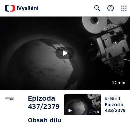
Close
Search
12 min
Epizoda
Další díl
Epizoda
437/2379
438/2379
11 min
Obsah dílu