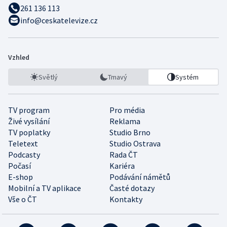
261 136 113
info@ceskatelevize.cz
Vzhled
Světlý
Tmavý
Systém
TV program
Pro média
Živé vysílání
Reklama
TV poplatky
Studio Brno
Teletext
Studio Ostrava
Podcasty
Rada ČT
Počasí
Kariéra
E-shop
Podávání námětů
Mobilní a TV aplikace
Časté dotazy
Vše o ČT
Kontakty