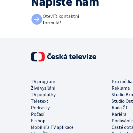
Napište nám
Otevřít kontaktní
formulář
TV program
Pro média
Živé vysílání
Reklama
TV poplatky
Studio Br
Teletext
Studio Os
Podcasty
Rada ČT
Počasí
Kariéra
E-shop
Podávání 
Mobilní a TV aplikace
Časté dot