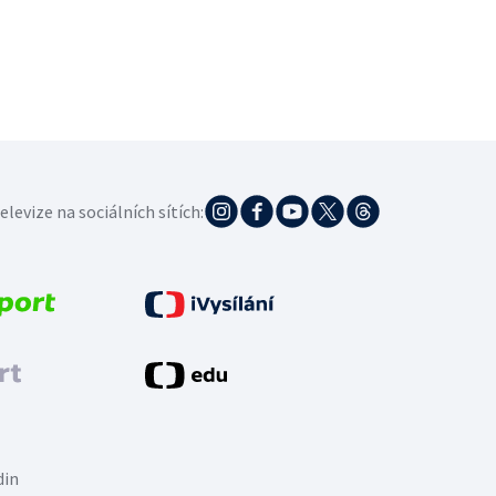
elevize na sociálních sítích:
din