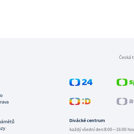
Česká t
no
trava
Divácké centrum
námětů
azy
každý všední den:
8:00—16:00 ho