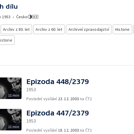
h dílu
o
1953
•
Česko
Archiv z 80. let
Archiv z 60. let
Archivní zpravodajství
Historie
istorie
Epizoda 448/2379
1953
11 min
Poslední vysílání
23. 12. 2003
na ČT2
Epizoda 447/2379
1953
11 min
Poslední vysílání
18. 12. 2003
na ČT2