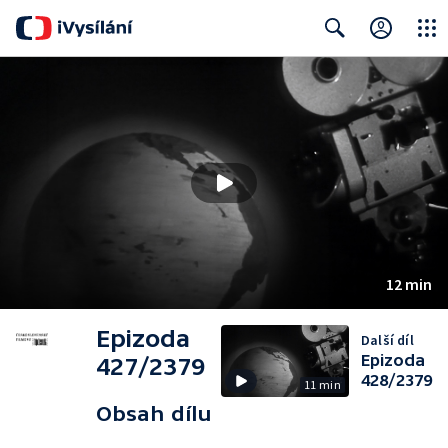
Close
Search
12 min
Epizoda
Další díl
Epizoda
427/2379
428/2379
11 min
Obsah dílu