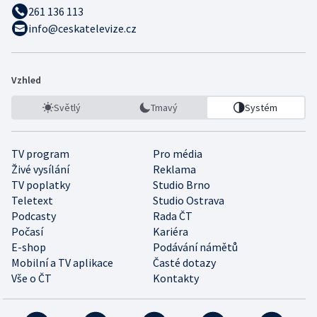
261 136 113
info@ceskatelevize.cz
Vzhled
Světlý
Tmavý
Systém
TV program
Pro média
Živé vysílání
Reklama
TV poplatky
Studio Brno
Teletext
Studio Ostrava
Podcasty
Rada ČT
Počasí
Kariéra
E-shop
Podávání námětů
Mobilní a TV aplikace
Časté dotazy
Vše o ČT
Kontakty