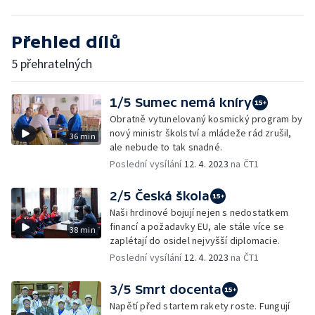
Přehled dílů
5 přehratelných
1/5 Sumec nemá kníry
Obratně vytunelovaný kosmický program by
nový ministr školství a mládeže rád zrušil,
36 min
ale nebude to tak snadné.
Poslední vysílání
12. 4. 2023
na ČT1
2/5 Česká škola
Naši hrdinové bojují nejen s nedostatkem
financí a požadavky EU, ale stále více se
38 min
zaplétají do osidel nejvyšší diplomacie.
Poslední vysílání
12. 4. 2023
na ČT1
3/5 Smrt docenta
Napětí před startem rakety roste. Fungují