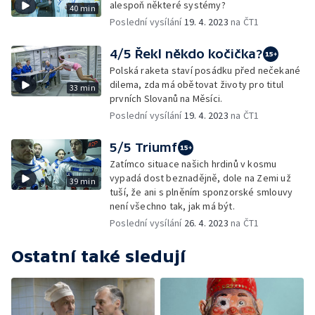
alespoň některé systémy?
40 min
Poslední vysílání
19. 4. 2023
na ČT1
4/5 Řekl někdo kočička?
Polská raketa staví posádku před nečekané
dilema, zda má obětovat životy pro titul
33 min
prvních Slovanů na Měsíci.
Poslední vysílání
19. 4. 2023
na ČT1
5/5 Triumf
Zatímco situace našich hrdinů v kosmu
vypadá dost beznadějně, dole na Zemi už
39 min
tuší, že ani s plněním sponzorské smlouvy
není všechno tak, jak má být.
Poslední vysílání
26. 4. 2023
na ČT1
Ostatní také sledují