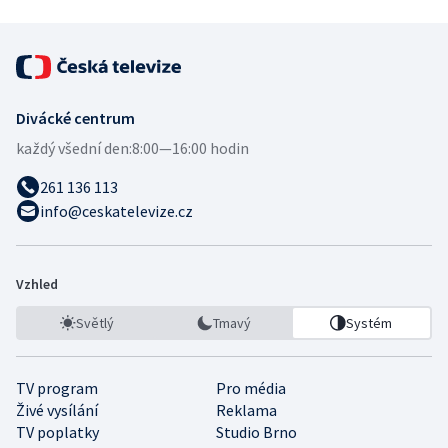
Divácké centrum
každý všední den:
8:00—16:00 hodin
261 136 113
info@ceskatelevize.cz
Vzhled
Světlý
Tmavý
Systém
TV program
Pro média
Živé vysílání
Reklama
TV poplatky
Studio Brno