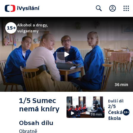
Close
Search
Alkohol a drogy,
vulgarismy
36 min
1/5 Sumec
Další díl
2/5
nemá kníry
Česká
38 min
škola
Obsah dílu
Obratně