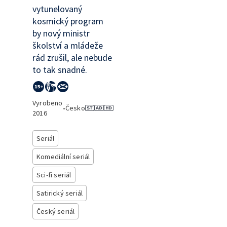
vytunelovaný
kosmický program
by nový ministr
školství a mládeže
rád zrušil, ale nebude
to tak snadné.
Vyrobeno
•
Česko
2016
Seriál
Komediální seriál
Sci-fi seriál
Satirický seriál
Český seriál