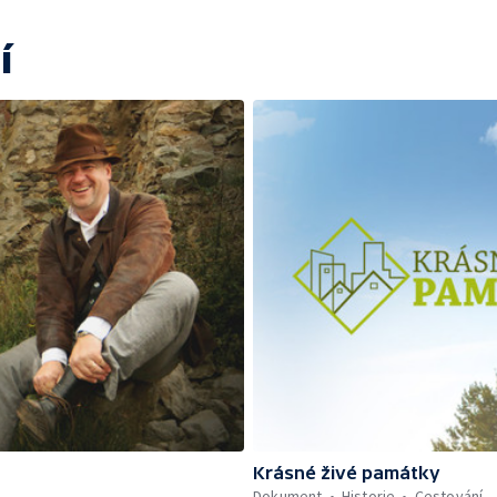
í
Krásné živé památky
Dokument
Historie
Cestování