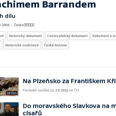
achimem Barrandem
h dílu
o
2004
•
Česko
nt
Historický dokument
Cestovatelský dokument
Dokument o o
e
Historické osobnosti
Česká historie
Na Plzeňsko za Františkem Kř
Poslední vysílání
11. 10. 2021
na ČT1
14 min
Do moravského Slavkova na mí
císařů