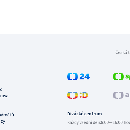
Česká t
no
trava
Divácké centrum
námětů
azy
každý všední den:
8:00—16:00 ho