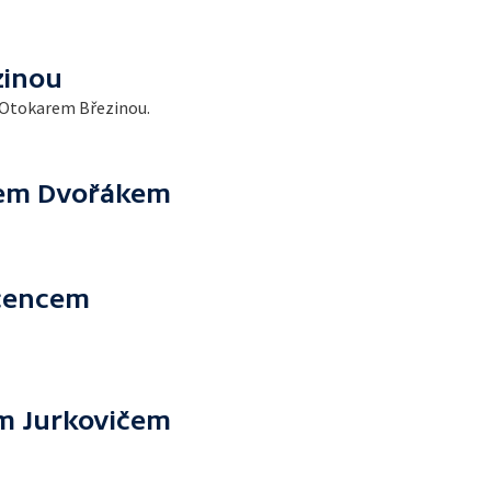
zinou
a Otokarem Březinou.
nem Dvořákem
ncencem
em Jurkovičem