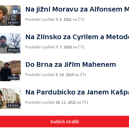
Na jižní Moravu za Alfonsem
Poslední vysílání
3. 5. 2021
na ČT3
14 min
Na Zlínsko za Cyrilem a Meto
Poslední vysílání
7. 7. 2026
na ČT2
14 min
Do Brna za Jiřím Mahenem
Poslední vysílání
5. 10. 2025
na ČT1
14 min
Na Pardubicko za Janem Kaš
Poslední vysílání
18. 11. 2021
na ČT1
14 min
Dalších 10 dílů