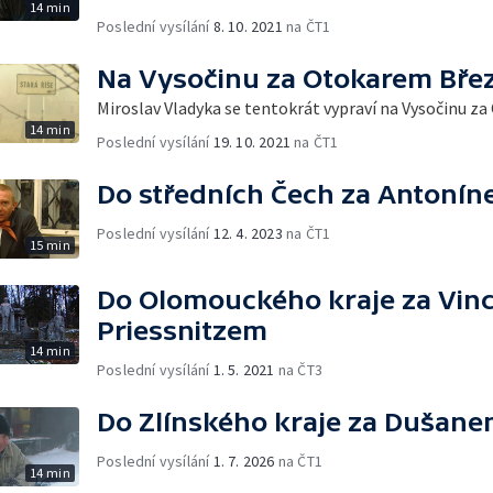
14 min
Poslední vysílání
8. 10. 2021
na ČT1
Na Vysočinu za Otokarem Bře
Miroslav Vladyka se tentokrát vypraví na Vysočinu z
14 min
Poslední vysílání
19. 10. 2021
na ČT1
Do středních Čech za Antoní
Poslední vysílání
12. 4. 2023
na ČT1
15 min
Do Olomouckého kraje za Vi
Priessnitzem
14 min
Poslední vysílání
1. 5. 2021
na ČT3
Do Zlínského kraje za Dušan
Poslední vysílání
1. 7. 2026
na ČT1
14 min