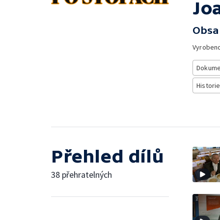
Jo
Obsa
Vyroben
Dokume
Histori
Přehled dílů
38 přehratelných