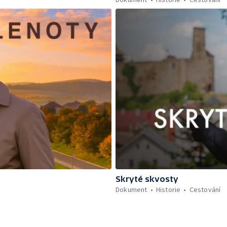
Skryté skvosty
Dokument
Historie
Cestování