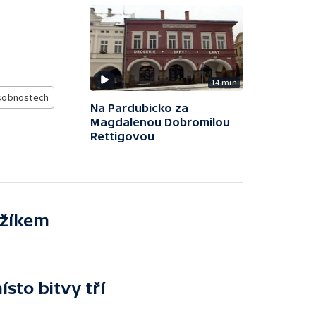
14 min
sobnostech
Na Pardubicko za
Magdalenou Dobromilou
Rettigovou
ižíkem
sto bitvy tří