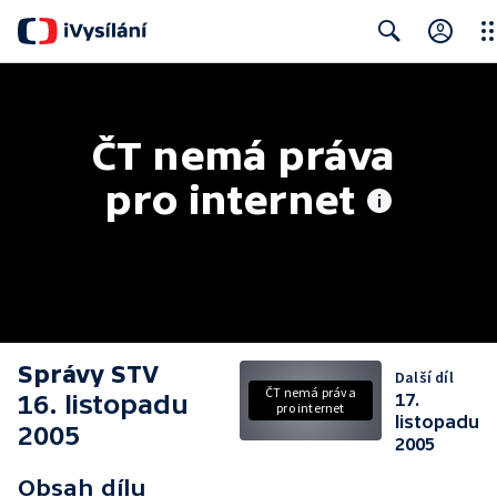
Clo
Search
ČT nemá práva 
pro internet
Správy STV
Další díl
ČT nemá práva
16. listopadu
17.
pro internet
listopadu
2005
2005
Obsah dílu