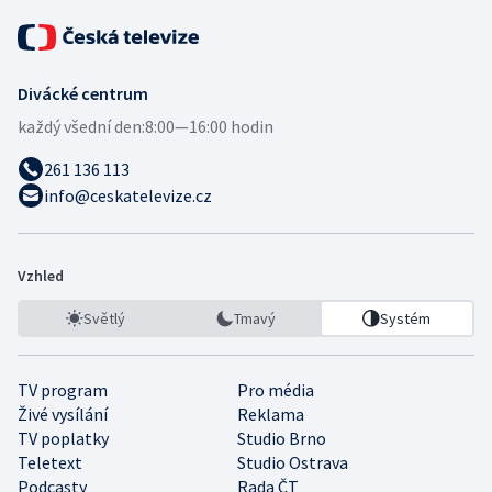
Divácké centrum
každý všední den:
8:00—16:00 hodin
261 136 113
info@ceskatelevize.cz
Vzhled
Světlý
Tmavý
Systém
TV program
Pro média
Živé vysílání
Reklama
TV poplatky
Studio Brno
Teletext
Studio Ostrava
Podcasty
Rada ČT