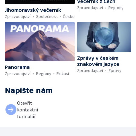
Večerník z Čech
Zpravodajství
Regiony
Jihomoravský večerník
Zpravodajství
Společnost
Česko
Zprávy v českém
znakovém jazyce
Panorama
Zpravodajství
Zprávy
Zpravodajství
Regiony
Počasí
Napište nám
Otevřít
kontaktní
formulář