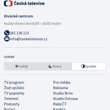
Divácké centrum
každý všední den:
8:00—16:00 hodin
261 136 113
info@ceskatelevize.cz
Vzhled
Světlý
Tmavý
Systém
TV program
Pro média
Živé vysílání
Reklama
TV poplatky
Studio Brno
Teletext
Studio Ostrava
Podcasty
Rada ČT
Počasí
Kariéra