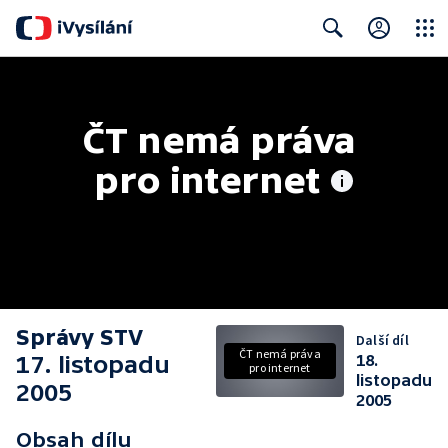
Close
Search
ČT nemá práva 
pro internet
Správy STV
Další díl
ČT nemá práva
17. listopadu
18.
pro internet
listopadu
2005
2005
Obsah dílu