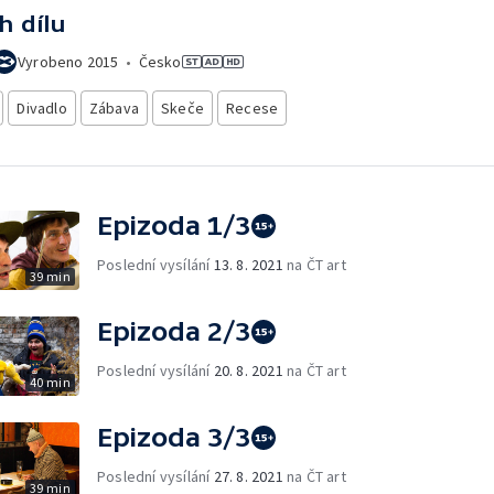
h dílu
Vyrobeno
2015
•
Česko
Divadlo
Zábava
Skeče
Recese
Epizoda 1/3
Poslední vysílání
13. 8. 2021
na ČT art
39 min
Epizoda 2/3
Poslední vysílání
20. 8. 2021
na ČT art
40 min
Epizoda 3/3
Poslední vysílání
27. 8. 2021
na ČT art
39 min