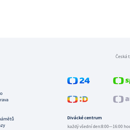
Česká t
no
trava
Divácké centrum
námětů
azy
každý všední den:
8:00—16:00 ho