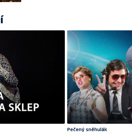
í
Pečený sněhulák