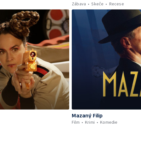
Zábava
Skeče
Recese
Mazaný Filip
Film
Krimi
Komedie