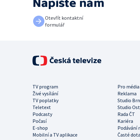
Napište nám
Otevřít kontaktní
formulář
TV program
Pro média
Živé vysílání
Reklama
TV poplatky
Studio Br
Teletext
Studio Os
Podcasty
Rada ČT
Počasí
Kariéra
E-shop
Podávání 
Mobilní a TV aplikace
Časté dot