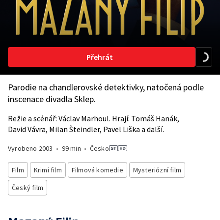
Přehrát
Parodie na chandlerovské detektivky, natočená podle
inscenace divadla Sklep.
Režie a scénář: Václav Marhoul. Hrají: Tomáš Hanák,
David Vávra, Milan Šteindler, Pavel Liška a další.
Vyrobeno
2003
•
99 min
•
Česko
Film
Krimi film
Filmová komedie
Mysteriózní film
Český film