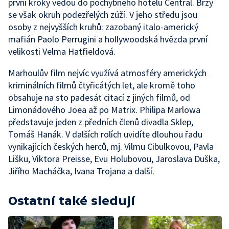
první kroky vedou do pochybného hotelu Central. Brzy
se však okruh podezřelých zúží. V jeho středu jsou
osoby z nejvyšších kruhů: zazobaný italo-americký
mafián Paolo Perrugini a hollywoodská hvězda první
velikosti Velma Hatfieldová.
Marhoulův film nejvíc využívá atmosféry amerických
kriminálních filmů čtyřicátých let, ale kromě toho
obsahuje na sto padesát citací z jiných filmů, od
Limonádového Joea až po Matrix. Philipa Marlowa
představuje jeden z předních členů divadla Sklep,
Tomáš Hanák. V dalších rolích uvidíte dlouhou řadu
vynikajících českých herců, mj. Vilmu Cibulkovou, Pavla
Lišku, Viktora Preisse, Evu Holubovou, Jaroslava Duška,
Jiřího Macháčka, Ivana Trojana a další.
Ostatní také sledují