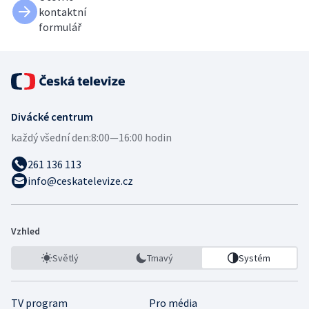
kontaktní
formulář
Divácké centrum
každý všední den:
8:00—16:00 hodin
261 136 113
info@ceskatelevize.cz
Vzhled
Světlý
Tmavý
Systém
TV program
Pro média