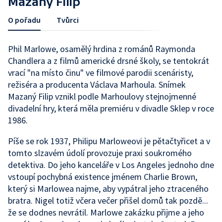
Mazaný Filip
O pořadu
Tvůrci
Phil Marlowe, osamělý hrdina z románů Raymonda
Chandlera a z filmů americké drsné školy, se tentokrát
vrací "na místo činu" ve filmové parodii scenáristy,
režiséra a producenta Václava Marhoula. Snímek
Mazaný Filip vznikl podle Marhoulovy stejnojmenné
divadelní hry, která měla premiéru v divadle Sklep v roce
1986.
Píše se rok 1937, Philipu Marloweovi je pětačtyřicet a v
tomto slzavém údolí provozuje praxi soukromého
detektiva. Do jeho kanceláře v Los Angeles jednoho dne
vstoupí pochybná existence jménem Charlie Brown,
který si Marlowea najme, aby vypátral jeho ztraceného
bratra. Nigel totiž včera večer přišel domů tak pozdě...
že se dodnes nevrátil. Marlowe zakázku přijme a jeho