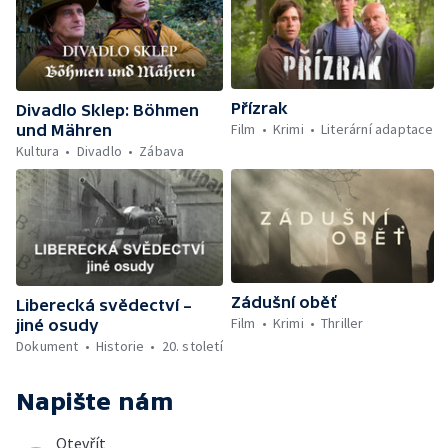
Přízrak
Divadlo Sklep: Böhmen
Film
Krimi
Literární adaptace
und Mähren
Kultura
Divadlo
Zábava
Zádušní oběť
Liberecká svědectví –
Film
Krimi
Thriller
jiné osudy
Dokument
Historie
20. století
Napište nám
Otevřít