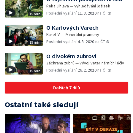
Řeka Jihlava — Vyhledávání ložisek
Poslední vysílání
11. 3. 2020
na ČT :D
15 min
O Karlových Varech
Karel IV. — Minerální prameny
Poslední vysílání
4. 3. 2020
na ČT :D
15 min
O divokém zubrovi
Záchrana zubrů — Vývoj veterinárních léčiv
Poslední vysílání
26. 2. 2020
na ČT :D
15 min
Dalších 7 dílů
Ostatní také sledují