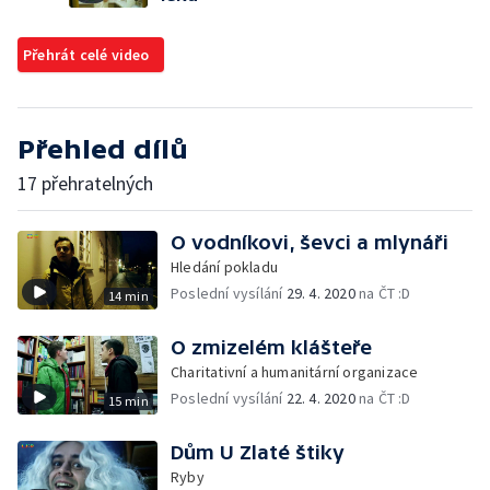
Přehrát celé video
Přehled dílů
17 přehratelných
O vodníkovi, ševci a mlynáři
Hledání pokladu
Poslední vysílání
29. 4. 2020
na ČT :D
14 min
O zmizelém klášteře
Charitativní a humanitární organizace
Poslední vysílání
22. 4. 2020
na ČT :D
15 min
Dům U Zlaté štiky
Ryby