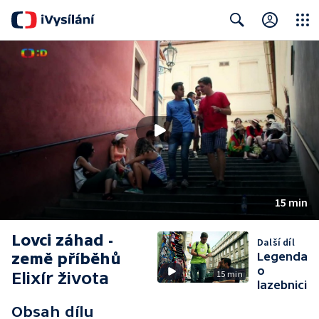
Close
Search
15 min
Lovci záhad -
Další díl
země příběhů
Legenda
o
Elixír života
15 min
lazebnici
Obsah dílu