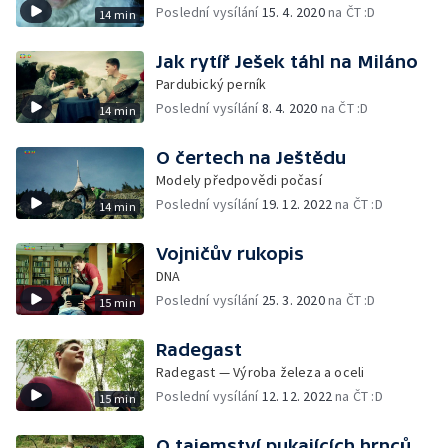
Poslední vysílání
15. 4. 2020
na ČT :D
14 min
Jak rytíř Ješek táhl na Miláno
Pardubický perník
Poslední vysílání
8. 4. 2020
na ČT :D
14 min
O čertech na Ještědu
Modely předpovědi počasí
Poslední vysílání
19. 12. 2022
na ČT :D
14 min
Vojničův rukopis
DNA
Poslední vysílání
25. 3. 2020
na ČT :D
15 min
Radegast
Radegast — Výroba železa a oceli
Poslední vysílání
12. 12. 2022
na ČT :D
15 min
O tajemství pukajících hrnců