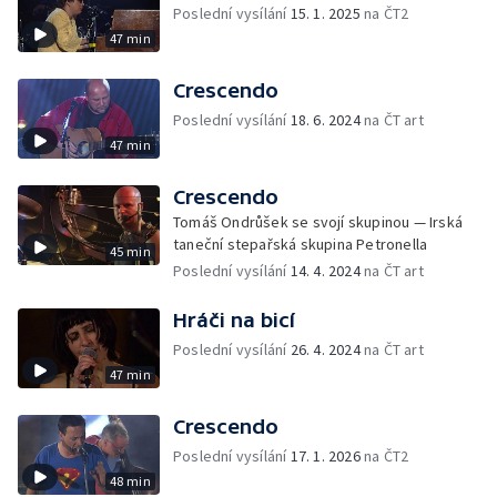
Poslední vysílání
15. 1. 2025
na ČT2
47 min
Crescendo
Poslední vysílání
18. 6. 2024
na ČT art
47 min
Crescendo
Tomáš Ondrůšek se svojí skupinou — Irská
taneční stepařská skupina Petronella
45 min
Poslední vysílání
14. 4. 2024
na ČT art
Hráči na bicí
Poslední vysílání
26. 4. 2024
na ČT art
47 min
Crescendo
Poslední vysílání
17. 1. 2026
na ČT2
48 min