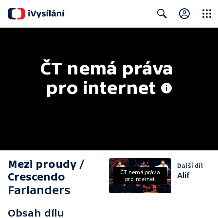
Close
Search
ČT nemá práva 
pro internet
Mezi proudy /
Další díl
ČT nemá práva
Crescendo
Alif
pro internet
Farlanders
Obsah dílu