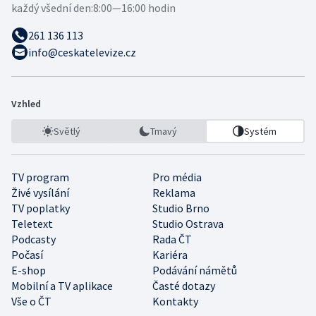
každý všední den:
8:00—16:00 hodin
261 136 113
info@ceskatelevize.cz
Vzhled
Světlý
Tmavý
Systém
TV program
Pro média
Živé vysílání
Reklama
TV poplatky
Studio Brno
Teletext
Studio Ostrava
Podcasty
Rada ČT
Počasí
Kariéra
E-shop
Podávání námětů
Mobilní a TV aplikace
Časté dotazy
Vše o ČT
Kontakty