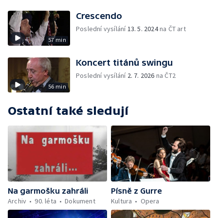
Crescendo
Poslední vysílání
13. 5. 2024
na ČT art
57 min
Koncert titánů swingu
Poslední vysílání
2. 7. 2026
na ČT2
56 min
Ostatní také sledují
Na garmošku zahráli
Písně z Gurre
Archiv
90. léta
Dokument
Kultura
Opera