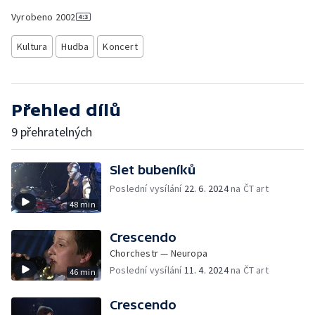
Vyrobeno
2002
Kultura
Hudba
Koncert
Přehled dílů
9 přehratelných
Slet bubeníků
Poslední vysílání
22. 6. 2024
na ČT art
48 min
Crescendo
Chorchestr — Neuropa
Poslední vysílání
11. 4. 2024
na ČT art
46 min
Crescendo