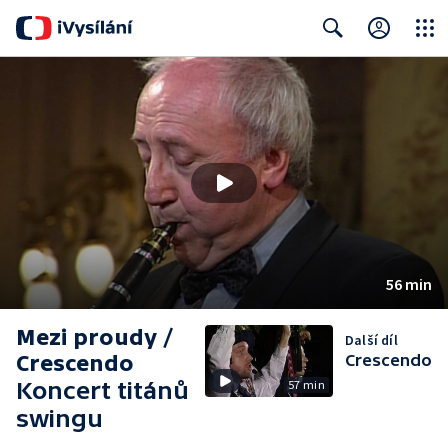
Close
Search
56 min
Mezi proudy /
Další díl
Crescendo
Crescendo
Koncert titánů
57 min
swingu