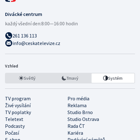
Divácké centrum
každý všední den:
8:00—16:00 hodin
261 136 113
info@ceskatelevize.cz
Vzhled
Světlý
Tmavý
Systém
TV program
Pro média
Živé vysílání
Reklama
TV poplatky
Studio Brno
Teletext
Studio Ostrava
Podcasty
Rada ČT
Počasí
Kariéra
E-shop
Podávání námětů