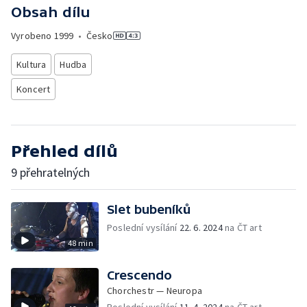
Obsah dílu
Vyrobeno
1999
•
Česko
Kultura
Hudba
Koncert
Přehled dílů
9 přehratelných
Slet bubeníků
Poslední vysílání
22. 6. 2024
na ČT art
48 min
Crescendo
Chorchestr — Neuropa