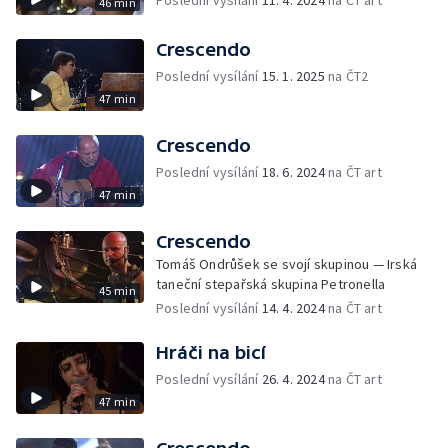
Poslední vysílání
11. 4. 2024
na ČT art
46 min
Crescendo
Poslední vysílání
15. 1. 2025
na ČT2
47 min
Crescendo
Poslední vysílání
18. 6. 2024
na ČT art
47 min
Crescendo
Tomáš Ondrůšek se svojí skupinou — Irská
taneční stepařská skupina Petronella
45 min
Poslední vysílání
14. 4. 2024
na ČT art
Hráči na bicí
Poslední vysílání
26. 4. 2024
na ČT art
47 min