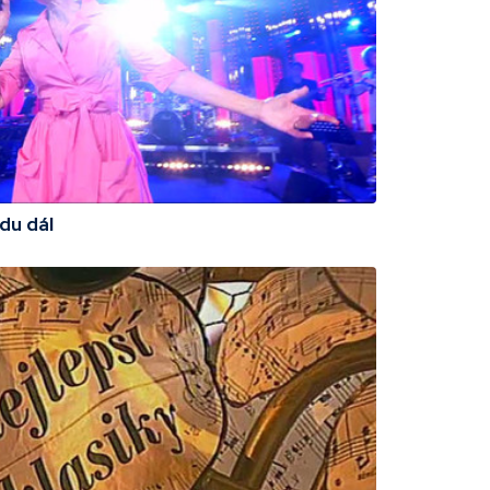
du dál