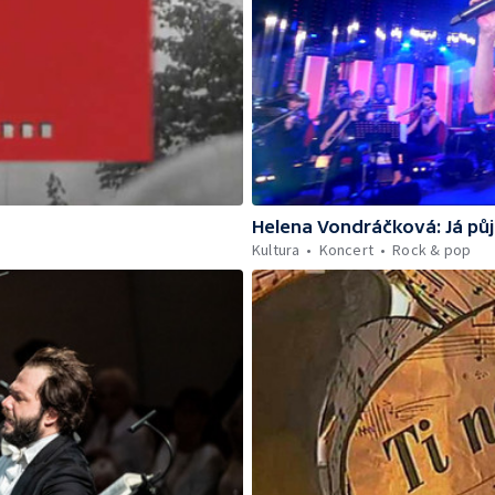
Helena Vondráčková: Já půj
Kultura
Koncert
Rock & pop