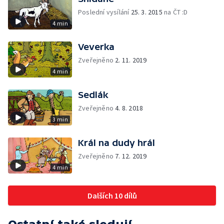
Poslední vysílání
25. 3. 2015
na ČT :D
4 min
Veverka
Zveřejněno
2. 11. 2019
4 min
Sedlák
Zveřejněno
4. 8. 2018
3 min
Král na dudy hrál
Zveřejněno
7. 12. 2019
4 min
Dalších 10 dílů