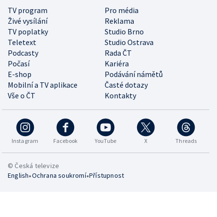
TV program
Pro média
Živé vysílání
Reklama
TV poplatky
Studio Brno
Teletext
Studio Ostrava
Podcasty
Rada ČT
Počasí
Kariéra
E-shop
Podávání námětů
Mobilní a TV aplikace
Časté dotazy
Vše o ČT
Kontakty
Instagram
Facebook
YouTube
X
Threads
© Česká televize
•
•
English
Ochrana soukromí
Přístupnost