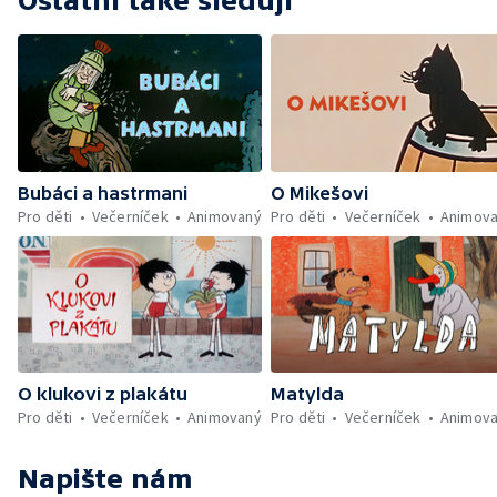
Ostatní také sledují
Bubáci a hastrmani
O Mikešovi
Pro děti
Večerníček
Animovaný
Pro děti
Večerníček
Animov
O klukovi z plakátu
Matylda
Pro děti
Večerníček
Animovaný
Pro děti
Večerníček
Animov
Napište nám