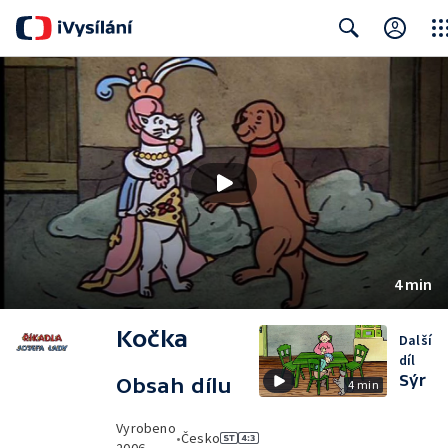
Clos
Search
4 min
Kočka
Další
díl
Sýr
Obsah dílu
4 min
Vyrobeno
•
Česko