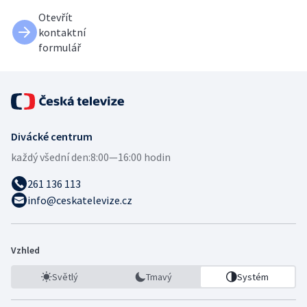
Otevřít
kontaktní
formulář
Divácké centrum
každý všední den:
8:00—16:00 hodin
261 136 113
info@ceskatelevize.cz
Vzhled
Světlý
Tmavý
Systém