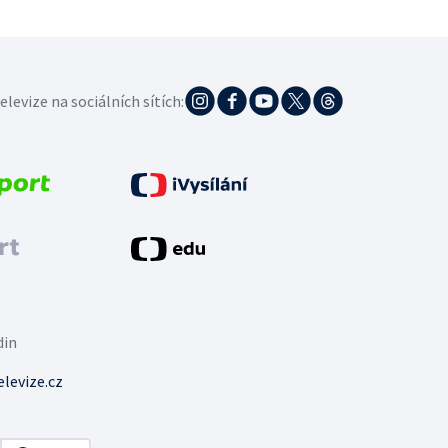
elevize na sociálních sítích:
din
levize.cz