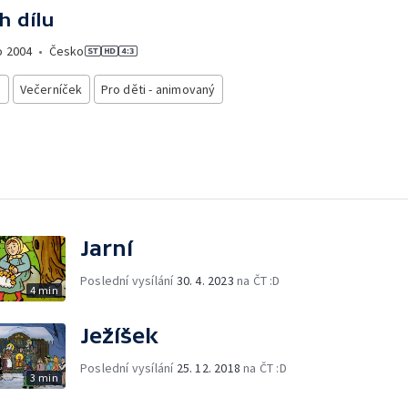
h dílu
o
2004
•
Česko
i
Večerníček
Pro děti - animovaný
Jarní
Poslední vysílání
30. 4. 2023
na ČT :D
4 min
Ježíšek
Poslední vysílání
25. 12. 2018
na ČT :D
3 min