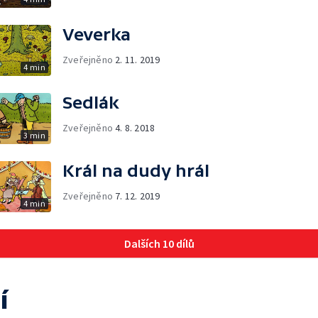
Veverka
Zveřejněno
2. 11. 2019
4 min
Sedlák
Zveřejněno
4. 8. 2018
3 min
Král na dudy hrál
Zveřejněno
7. 12. 2019
4 min
Dalších 10 dílů
í