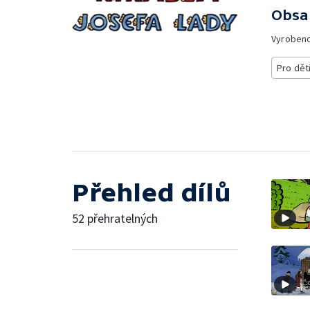
Obsa
Vyroben
Pro dět
Přehled dílů
52 přehratelných