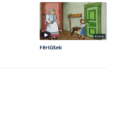
4 min
Fěrtůšek