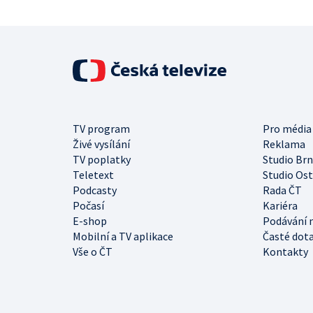
TV program
Pro média
Živé vysílání
Reklama
TV poplatky
Studio Br
Teletext
Studio Os
Podcasty
Rada ČT
Počasí
Kariéra
E-shop
Podávání 
Mobilní a TV aplikace
Časté dot
Vše o ČT
Kontakty