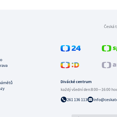
Česká t
no
trava
Divácké centrum
námětů
azy
každý všední den:
8:00—16:00 ho
261 136 113
info@ceskate