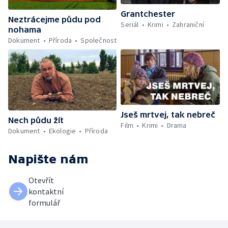
Grantchester
Neztrácejme půdu pod
Seriál
Krimi
Zahraniční
nohama
Dokument
Příroda
Společnost
Jseš mrtvej, tak nebreč
Nech půdu žít
Film
Krimi
Drama
Dokument
Ekologie
Příroda
Napište nám
Otevřít
kontaktní
formulář