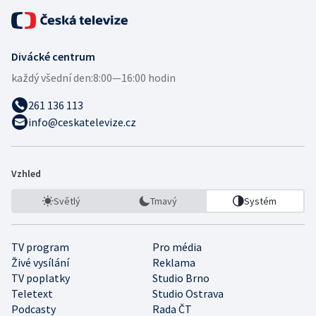
Divácké centrum
každý všední den:
8:00—16:00 hodin
261 136 113
info@ceskatelevize.cz
Vzhled
Světlý
Tmavý
Systém
TV program
Pro média
Živé vysílání
Reklama
TV poplatky
Studio Brno
Teletext
Studio Ostrava
Podcasty
Rada ČT