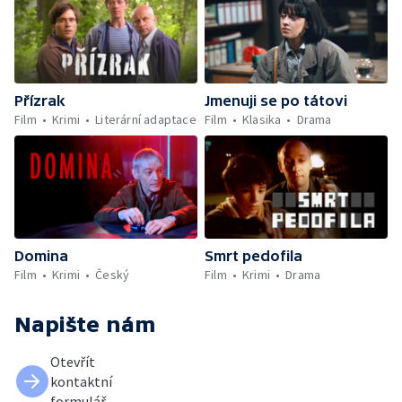
Přízrak
Jmenuji se po tátovi
Film
Krimi
Literární adaptace
Film
Klasika
Drama
Domina
Smrt pedofila
Film
Krimi
Český
Film
Krimi
Drama
Napište nám
Otevřít
kontaktní
formulář