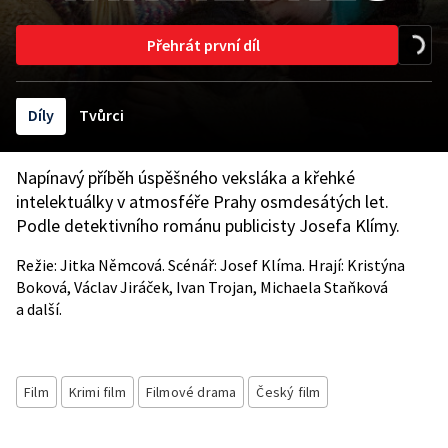
Přehrát první díl
Díly
Tvůrci
Napínavý příběh úspěšného veksláka a křehké
intelektuálky v atmosféře Prahy osmdesátých let.
Podle detektivního románu publicisty Josefa Klímy.
Režie: Jitka Němcová. Scénář: Josef Klíma. Hrají: Kristýna
Boková, Václav Jiráček, Ivan Trojan, Michaela Staňková
a další.
Film
Krimi film
Filmové drama
Český film