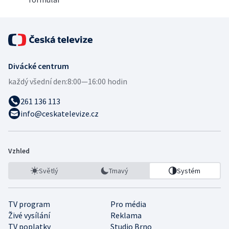
Divácké centrum
každý všední den:
8:00—16:00 hodin
261 136 113
info@ceskatelevize.cz
Vzhled
Světlý
Tmavý
Systém
TV program
Pro média
Živé vysílání
Reklama
TV poplatky
Studio Brno