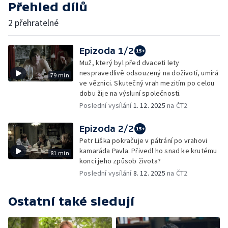
Přehled dílů
2 přehratelné
Epizoda 1/2
Muž, který byl před dvaceti lety
nespravedlivě odsouzený na doživotí, umírá
79 min
ve věznici. Skutečný vrah mezitím po celou
dobu žije na výsluní společnosti.
Poslední vysílání
1. 12. 2025
na ČT2
Epizoda 2/2
Petr Liška pokračuje v pátrání po vrahovi
kamaráda Pavla. Přivedl ho snad ke krutému
81 min
konci jeho způsob života?
Poslední vysílání
8. 12. 2025
na ČT2
Ostatní také sledují