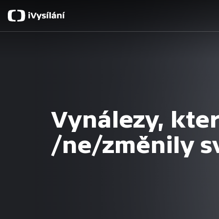
Vynálezy, kte
/ne/změnily s