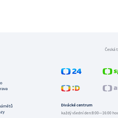
Česká t
no
trava
Divácké centrum
námětů
azy
každý všední den:
8:00—16:00 ho