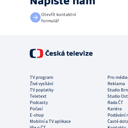
Napište nám
Otevřít kontaktní
formulář
TV program
Pro média
Živé vysílání
Reklama
TV poplatky
Studio Br
Teletext
Studio Os
Podcasty
Rada ČT
Počasí
Kariéra
E-shop
Podávání 
Mobilní a TV aplikace
Časté dot
Vše o ČT
Kontakty