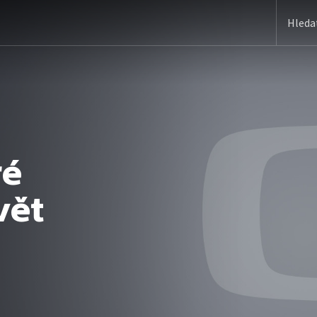
ré
vět