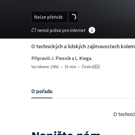
Nelze přehrát
ČT nemá práva pro internet
O technických a lidských zajímavostech kole
Připravili J. Plesník a L. Klega.
Vyrobeno
1992
•
31 min
•
Česko
O pořadu
O technic