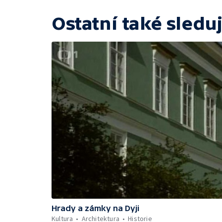
Ostatní také sleduj
Hrady a zámky na Dyji
Kultura
Architektura
Historie