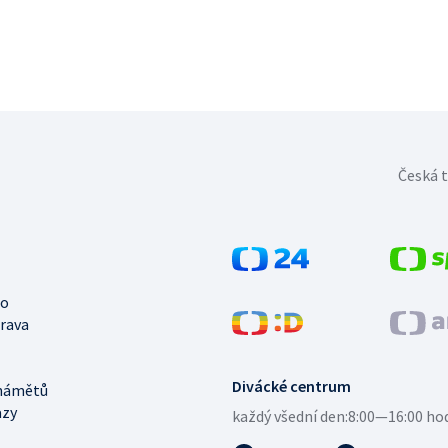
Česká t
no
trava
Divácké centrum
námětů
azy
každý všední den:
8:00—16:00 ho