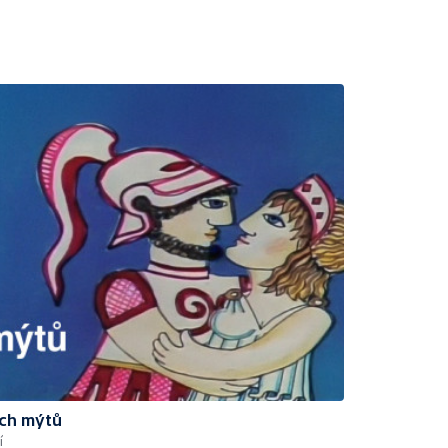
ých mýtů
í