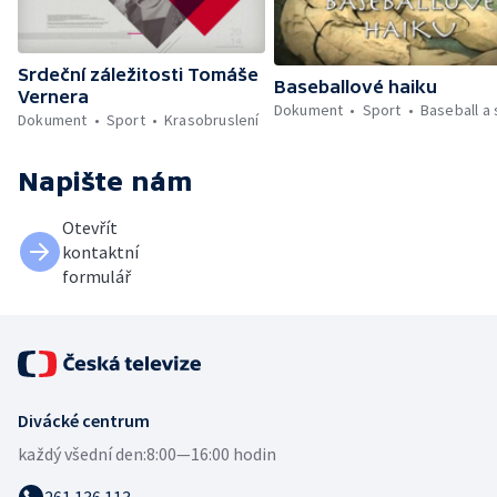
Srdeční záležitosti Tomáše
Baseballové haiku
Vernera
Dokument
Sport
Baseball a 
Dokument
Sport
Krasobruslení
Napište nám
Otevřít
kontaktní
formulář
Divácké centrum
každý všední den:
8:00—16:00 hodin
261 136 113