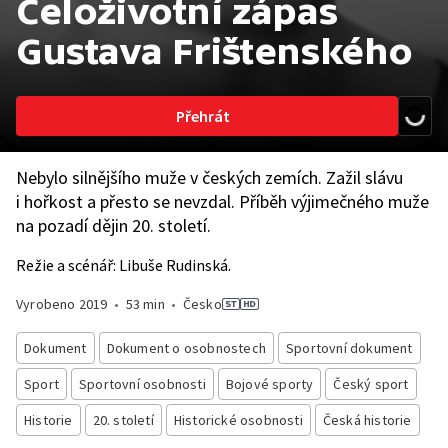
Celoživotní zápas
Gustava Frištenského
Přehrát
Nebylo silnějšího muže v českých zemích. Zažil slávu
i hořkost a přesto se nevzdal. Příběh výjimečného muže
na pozadí dějin 20. století.
Režie a scénář: Libuše Rudinská.
Vyrobeno
2019
•
53 min
•
Česko
Dokument
Dokument o osobnostech
Sportovní dokument
Sport
Sportovní osobnosti
Bojové sporty
Český sport
Historie
20. století
Historické osobnosti
Česká historie