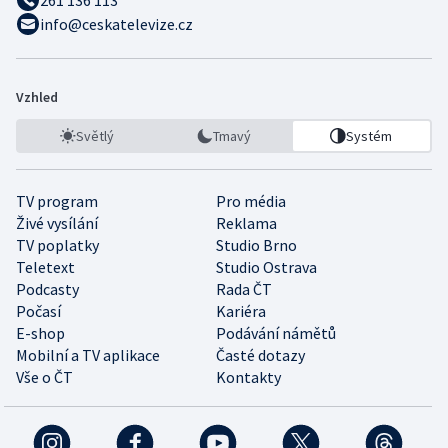
info@ceskatelevize.cz
Vzhled
Světlý
Tmavý
Systém
TV program
Pro média
Živé vysílání
Reklama
TV poplatky
Studio Brno
Teletext
Studio Ostrava
Podcasty
Rada ČT
Počasí
Kariéra
E-shop
Podávání námětů
Mobilní a TV aplikace
Časté dotazy
Vše o ČT
Kontakty