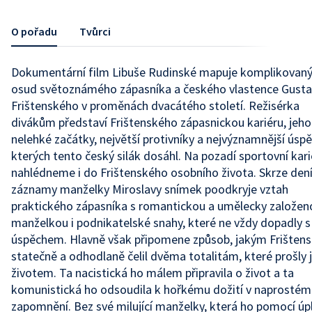
O pořadu
Tvůrci
Dokumentární film Libuše Rudinské mapuje komplikovan
osud světoznámého zápasníka a českého vlastence Gust
Frištenského v proměnách dvacátého století. Režisérka
divákům představí Frištenského zápasnickou kariéru, jeho
nelehké začátky, největší protivníky a nejvýznamnější úspě
kterých tento český silák dosáhl. Na pozadí sportovní kari
nahlédneme i do Frištenského osobního života. Skrze den
záznamy manželky Miroslavy snímek poodkryje vztah
praktického zápasníka s romantickou a umělecky založen
manželkou i podnikatelské snahy, které ne vždy dopadly s
úspěchem. Hlavně však připomene způsob, jakým Frištens
statečně a odhodlaně čelil dvěma totalitám, které prošly 
životem. Ta nacistická ho málem připravila o život a ta
komunistická ho odsoudila k hořkému dožití v naprostém
zapomnění. Bez své milující manželky, která ho pomocí úp