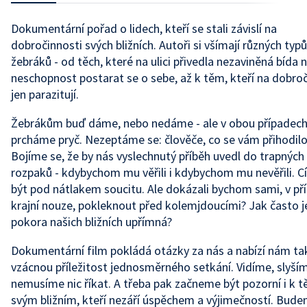
Dokumentární pořad o lidech, kteří se stali závislí na
dobročinnosti svých bližních. Autoři si všímají různých typů
žebráků - od těch, které na ulici přivedla nezaviněná bída 
neschopnost postarat se o sebe, až k těm, kteří na dobroč
jen parazitují.
Žebrákům buď dáme, nebo nedáme - ale v obou případech
prcháme pryč. Nezeptáme se: člověče, co se vám přihodil
Bojíme se, že by nás vyslechnutý příběh uvedl do trapných
rozpaků - kdybychom mu věřili i kdybychom mu nevěřili. C
být pod nátlakem soucitu. Ale dokázali bychom sami, v př
krajní nouze, pokleknout před kolemjdoucími? Jak často j
pokora našich bližních upřímná?
Dokumentární film pokládá otázky za nás a nabízí nám ta
vzácnou příležitost jednosměrného setkání. Vidíme, slyším
nemusíme nic říkat. A třeba pak začneme být pozorní i k 
svým bližním, kteří nezáří úspěchem a výjimečností. Bud