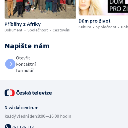
Dům pro život
Příběhy z Afriky
Kultura
Společnost
Dob
Dokument
Společnost
Cestování
Napište nám
Otevřít
kontaktní
formulář
Divácké centrum
každý všední den:
8:00—16:00 hodin
261 136 113