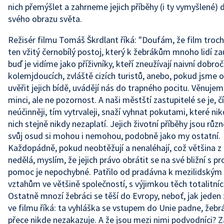
nich přemýšlet a zahrneme jejich příběhy (i ty vymyšlené) 
svého obrazu světa.
Režisér filmu Tomáš Škrdlant říká: "Doufám, že film troch
ten vžitý černobílý postoj, který k žebrákům mnoho lidí za
buď je vidíme jako příživníky, kteří zneužívají naivní dobro
kolemjdoucích, zvláště cizích turistů, anebo, pokud jsme 
uvěřit jejich bídě, uvádějí nás do trapného pocitu. Věnujem
minci, ale ne pozornost. A naši městští zastupitelé se je, 
neúčinněji, tím vytrvaleji, snaží vyhnat pokutami, které ni
nich stejně nikdy nezaplatí. Jejich životní příběhy jsou různ
svůj osud si mohou i nemohou, podobně jako my ostatní.
Každopádně, pokud neobtěžují a nenaléhají, což většina z 
nedělá, myslím, že jejich právo obrátit se na své bližní s p
pomoc je nepochybné. Patřilo od pradávna k mezilidským
vztahům ve většině společností, s výjimkou těch totalitníc
Ostatně mnozí žebráci se těší do Evropy, neboť, jak jeden 
ve filmu říká: ta vyhláška se vstupem do Unie padne, žebrá
přece nikde nezakazuje. A že jsou mezi nimi podvodníci? Za