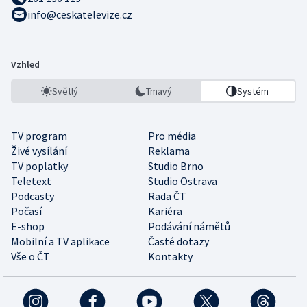
info@ceskatelevize.cz
Vzhled
Světlý
Tmavý
Systém
TV program
Pro média
Živé vysílání
Reklama
TV poplatky
Studio Brno
Teletext
Studio Ostrava
Podcasty
Rada ČT
Počasí
Kariéra
E-shop
Podávání námětů
Mobilní a TV aplikace
Časté dotazy
Vše o ČT
Kontakty