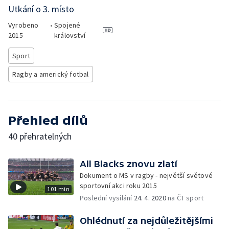
Utkání o 3. místo
Vyrobeno
•
Spojené
2015
království
Sport
Ragby a americký fotbal
Přehled dílů
40 přehratelných
All Blacks znovu zlatí
Dokument o MS v ragby - největší světové
sportovní akci roku 2015
101 min
Poslední vysílání
24. 4. 2020
na ČT sport
Ohlédnutí za nejdůležitějšími