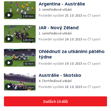
Argentina - Austrálie
2. semifinálové utkání
Poslední vysílání
25. 10. 2015
na ČT sport
114 min
JAR - Nový Zéland
1. semifinálové utkání
Poslední vysílání
24. 10. 2015
na ČT sport
126 min
Ohlédnutí za utkáními pátého
týdne
Poslední vysílání
19. 10. 2015
na ČT sport
53 min
Austrálie - Skotsko
4. čtvrtfinálové utkání
Poslední vysílání
18. 10. 2015
na ČT sport
121 min
Dalších 10 dílů