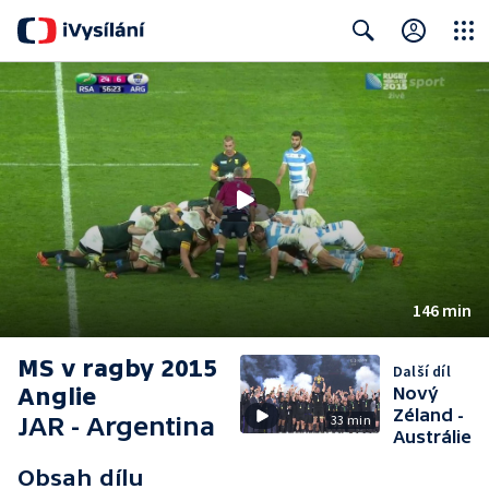
Close
Search
146 min
MS v ragby 2015
Další díl
Anglie
Nový
Zéland -
JAR - Argentina
33 min
Austrálie
Obsah dílu