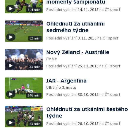
momenty šampionátu
Poslední vysílání
14. 11. 2015
na ČT sport
104 min
Ohlédnutí za utkáními
sedmého týdne
Poslední vysílání
3. 11. 2015
na ČT sport
52 min
Nový Zéland - Austrálie
Finále
Poslední vysílání
25. 12. 2015
na ČT sport
33 min
JAR - Argentina
Utkání o 3. místo
Poslední vysílání
30. 10. 2015
na ČT sport
146 min
Ohlédnutí za utkáními šestého
týdne
Poslední vysílání
26. 10. 2015
na ČT sport
53 min