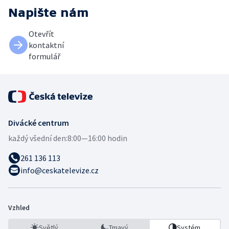
Napište nám
Otevřít
kontaktní
formulář
Divácké centrum
každý všední den:
8:00—16:00 hodin
261 136 113
info@ceskatelevize.cz
Vzhled
Světlý
Tmavý
Systém