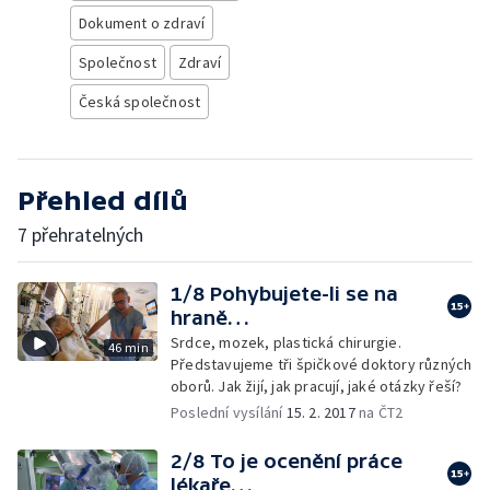
Dokument o zdraví
Společnost
Zdraví
Česká společnost
Přehled dílů
7 přehratelných
1/8 Pohybujete-li se na
hraně…
Srdce, mozek, plastická chirurgie.
46 min
Představujeme tři špičkové doktory různých
oborů. Jak žijí, jak pracují, jaké otázky řeší?
Poslední vysílání
15. 2. 2017
na ČT2
2/8 To je ocenění práce
lékaře…