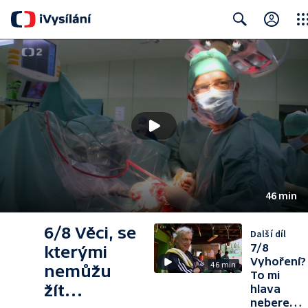
Clos
Search
46 min
6/8 Věci, se
Další díl
7/8
kterými
Vyhoření?
46 min
nemůžu
To mi
žít…
hlava
nebere…