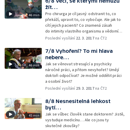
6/8 Věci, se kterými nemůžu
žít…
Pro chirurga je cíl jasný: odstranit to, co
46 min
překáží, upravit to, co vybočuje. Ale jak to
cítí jejich pacienti? Co znamená zásah
do intimity vlastního organismu a vědomí
další bolesti?
Poslední vysílání
22. 3. 2017
na ČT2
7/8 Vyhoření? To mi hlava
nebere…
Jak se věnovat stresující a psychicky
46 min
náročné práci, a přitom nevyhořet? Umějí
doktoři odpočívat? Je možné oddělit práci
a osobní život?
Poslední vysílání
29. 3. 2017
na ČT2
8/8 Nesnesitelná lehkost
bytí…
Jak se vůbec člověk stane doktorem? Jistě,
45 min
vystuduje medicínu… Ale co jsou ty
skutečné zkoušky?