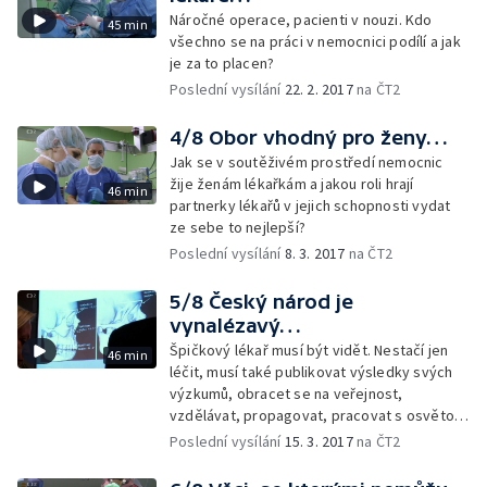
Náročné operace, pacienti v nouzi. Kdo
45 min
všechno se na práci v nemocnici podílí a jak
je za to placen?
Poslední vysílání
22. 2. 2017
na ČT2
4/8 Obor vhodný pro ženy…
Jak se v soutěživém prostředí nemocnic
žije ženám lékařkám a jakou roli hrají
46 min
partnerky lékařů v jejich schopnosti vydat
ze sebe to nejlepší?
Poslední vysílání
8. 3. 2017
na ČT2
5/8 Český národ je
vynalézavý…
Špičkový lékař musí být vidět. Nestačí jen
46 min
léčit, musí také publikovat výsledky svých
výzkumů, obracet se na veřejnost,
vzdělávat, propagovat, pracovat s osvětou
a prevencí.
Poslední vysílání
15. 3. 2017
na ČT2