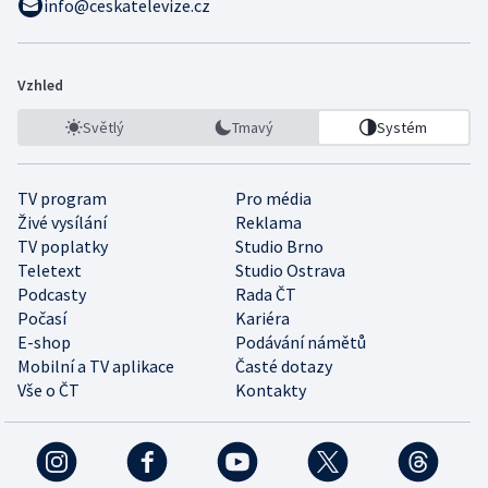
info@ceskatelevize.cz
Vzhled
Světlý
Tmavý
Systém
TV program
Pro média
Živé vysílání
Reklama
TV poplatky
Studio Brno
Teletext
Studio Ostrava
Podcasty
Rada ČT
Počasí
Kariéra
E-shop
Podávání námětů
Mobilní a TV aplikace
Časté dotazy
Vše o ČT
Kontakty