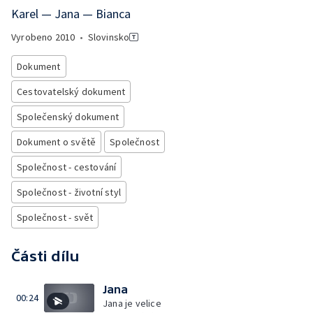
Karel — Jana — Bianca
Vyrobeno
2010
•
Slovinsko
Dokument
Cestovatelský dokument
Společenský dokument
Dokument o světě
Společnost
Společnost - cestování
Společnost - životní styl
Společnost - svět
Části dílu
Jana
00:24
Jana je velice