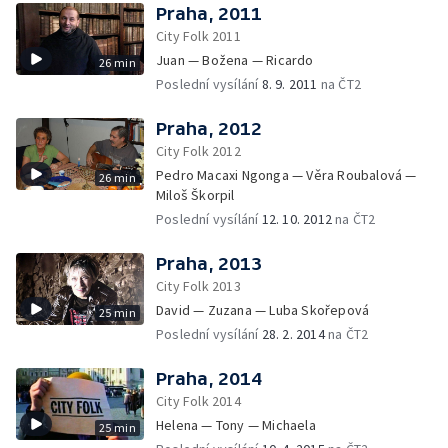
Praha, 2011
City Folk 2011
Juan — Božena — Ricardo
26 min
Poslední vysílání
8. 9. 2011
na ČT2
Praha, 2012
City Folk 2012
Pedro Macaxi Ngonga — Věra Roubalová —
26 min
Miloš Škorpil
Poslední vysílání
12. 10. 2012
na ČT2
Praha, 2013
City Folk 2013
David — Zuzana — Luba Skořepová
25 min
Poslední vysílání
28. 2. 2014
na ČT2
Praha, 2014
City Folk 2014
Helena — Tony — Michaela
25 min