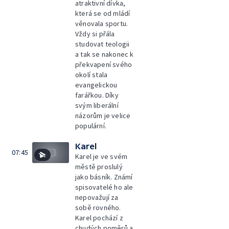
atraktivní dívka,
která se od mládí
věnovala sportu.
Vždy si přála
studovat teologii
a tak se nakonec k
překvapení svého
okolí stala
evangelickou
farářkou. Díky
svým liberální
názorům je velice
populární.
Karel
07:45
Karel je ve svém
městě proslulý
jako básník. Známí
spisovatelé ho ale
nepovažují za
sobě rovného.
Karel pochází z
chudých poměrů a