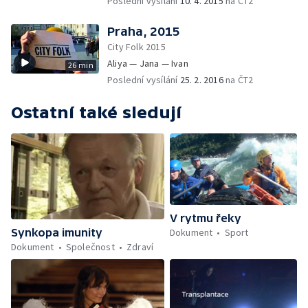
Poslední vysílání
10. 4. 2015
na ČT2
Praha, 2015
City Folk 2015
Aliya — Jana — Ivan
26 min
Poslední vysílání
25. 2. 2016
na ČT2
Ostatní také sledují
V rytmu řeky
Dokument
Sport
Synkopa imunity
Dokument
Společnost
Zdraví