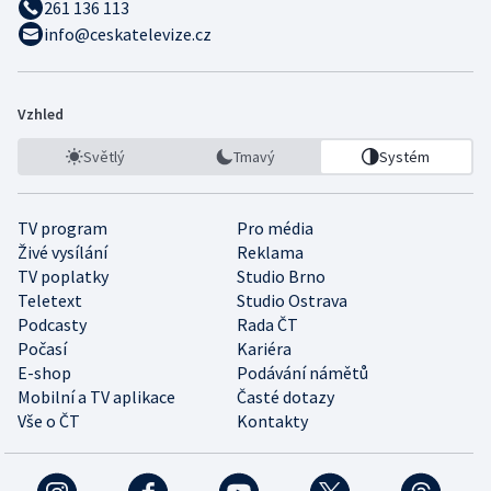
261 136 113
info@ceskatelevize.cz
Vzhled
Světlý
Tmavý
Systém
TV program
Pro média
Živé vysílání
Reklama
TV poplatky
Studio Brno
Teletext
Studio Ostrava
Podcasty
Rada ČT
Počasí
Kariéra
E-shop
Podávání námětů
Mobilní a TV aplikace
Časté dotazy
Vše o ČT
Kontakty