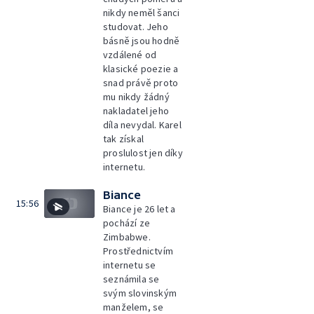
nikdy neměl šanci
studovat. Jeho
básně jsou hodně
vzdálené od
klasické poezie a
snad právě proto
mu nikdy žádný
nakladatel jeho
díla nevydal. Karel
tak získal
proslulost jen díky
internetu.
Biance
15:56
Biance je 26 let a
pochází ze
Zimbabwe.
Prostřednictvím
internetu se
seznámila se
svým slovinským
manželem, se