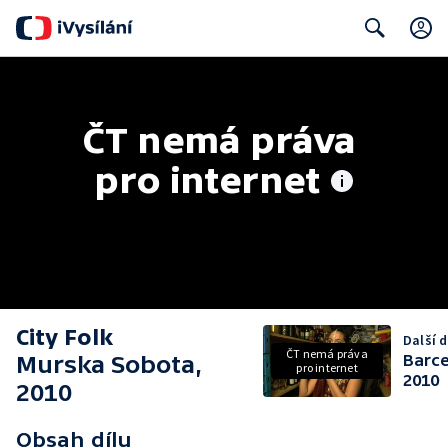
Search
ČT nemá práva 
pro internet
City Folk
Další d
ČT nemá práva
Murska Sobota,
Barce
pro internet
2010
2010
Obsah dílu