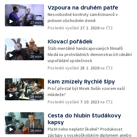
Vzpoura na druhém patře
Nesvobodné kontroly zaměstnanců v
jednom obchodním domě
27 min
Poslední vysílání
27. 1. 2026
na ČT2
Klovací pořádek
Štáb mentálně handicapovaných filmařů
hledá na protivládních demonstracích ideální
26 min
uspořádání společnosti
Poslední vysílání
28. 1. 2026
na ČT2
Kam zmizely Rychlé šípy
Proč přestal být Mirek Dušín vzorem naší
mládeže?
26 min
Poslední vysílání
7. 10. 2023
na ČT2
Cesta do hlubin študákovy
kapsy
Platit nebo neplatit školné? Produkovat
26 min
zástupy s vysokoškolským diplomem anebo