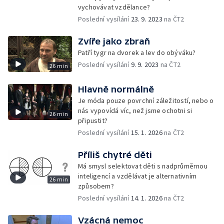
vychovávat vzdělance?
Poslední vysílání
23. 9. 2023
na ČT2
Zvíře jako zbraň
Patří tygr na dvorek a lev do obýváku?
Poslední vysílání
9. 9. 2023
na ČT2
26 min
Hlavně normálně
Je móda pouze povrchní záležitostí, nebo o
nás vypovídá víc, než jsme ochotni si
26 min
připustit?
Poslední vysílání
15. 1. 2026
na ČT2
Příliš chytré děti
Má smysl selektovat děti s nadprůměrnou
inteligencí a vzdělávat je alternativním
26 min
způsobem?
Poslední vysílání
14. 1. 2026
na ČT2
Vzácná nemoc