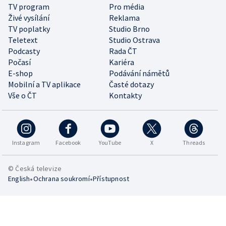
TV program
Pro média
Živé vysílání
Reklama
TV poplatky
Studio Brno
Teletext
Studio Ostrava
Podcasty
Rada ČT
Počasí
Kariéra
E-shop
Podávání námětů
Mobilní a TV aplikace
Časté dotazy
Vše o ČT
Kontakty
Instagram
Facebook
YouTube
X
Threads
© Česká televize
•
•
English
Ochrana soukromí
Přístupnost