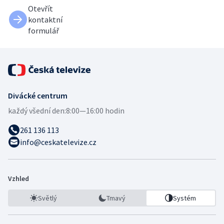
Otevřít
kontaktní
formulář
Divácké centrum
každý všední den:
8:00—16:00 hodin
261 136 113
info@ceskatelevize.cz
Vzhled
Světlý
Tmavý
Systém