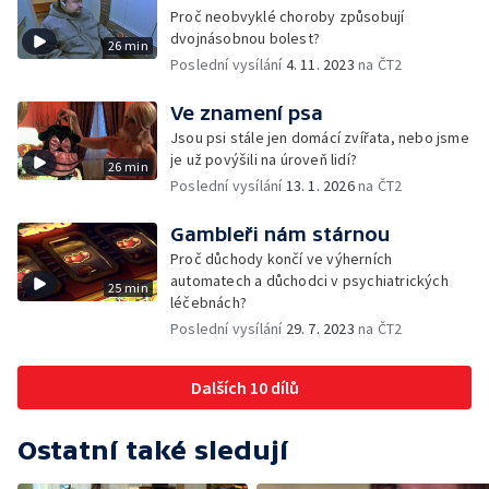
Proč neobvyklé choroby způsobují
dvojnásobnou bolest?
26 min
Poslední vysílání
4. 11. 2023
na ČT2
Ve znamení psa
Jsou psi stále jen domácí zvířata, nebo jsme
je už povýšili na úroveň lidí?
26 min
Poslední vysílání
13. 1. 2026
na ČT2
Gambleři nám stárnou
Proč důchody končí ve výherních
automatech a důchodci v psychiatrických
25 min
léčebnách?
Poslední vysílání
29. 7. 2023
na ČT2
Dalších 10 dílů
Ostatní také sledují