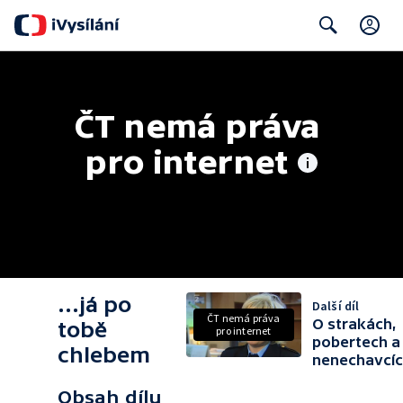
C
Search
ČT nemá práva 
pro internet
...já po
Další díl
ČT nemá práva
O strakách,
tobě
pro internet
pobertech a
chlebem
nenechavcí
Obsah dílu