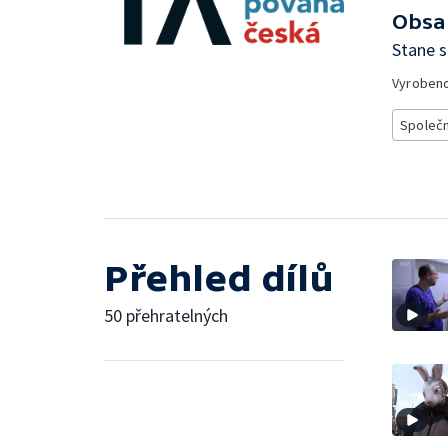
Obsa
Stane s
Vyroben
Společ
Přehled dílů
50 přehratelných