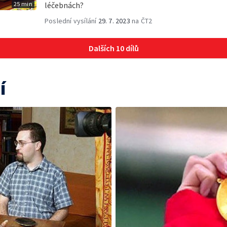
25 min
léčebnách?
Poslední vysílání
29. 7. 2023
na ČT2
Dalších 10 dílů
í