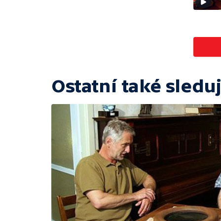
Ostatní také sleduj