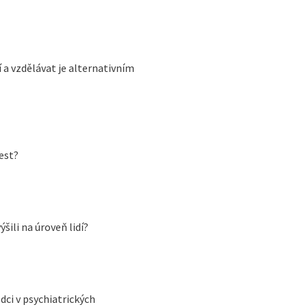
 a vzdělávat je alternativním
est?
šili na úroveň lidí?
ci v psychiatrických