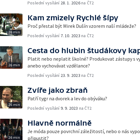
Poslední vysílání
28. 1. 2026
na ČT2
Kam zmizely Rychlé šípy
Proč přestal být Mirek Dušín vzorem naší mládeže?
26 min
Poslední vysílání
7. 10. 2023
na ČT2
Cesta do hlubin študákovy ka
Platit nebo neplatit školné? Produkovat zástupy s
26 min
anebo vychovávat vzdělance?
Poslední vysílání
23. 9. 2023
na ČT2
Zvíře jako zbraň
Patří tygr na dvorek a lev do obýváku?
26 min
Poslední vysílání
9. 9. 2023
na ČT2
Hlavně normálně
Je móda pouze povrchní záležitostí, nebo o nás vypov
26 min
připustit?