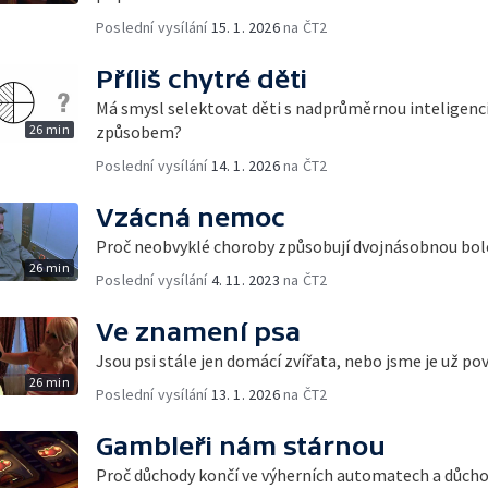
Poslední vysílání
15. 1. 2026
na ČT2
Příliš chytré děti
Má smysl selektovat děti s nadprůměrnou inteligencí
26 min
způsobem?
Poslední vysílání
14. 1. 2026
na ČT2
Vzácná nemoc
Proč neobvyklé choroby způsobují dvojnásobnou bol
26 min
Poslední vysílání
4. 11. 2023
na ČT2
Ve znamení psa
Jsou psi stále jen domácí zvířata, nebo jsme je už pový
26 min
Poslední vysílání
13. 1. 2026
na ČT2
Gambleři nám stárnou
Proč důchody končí ve výherních automatech a důchod