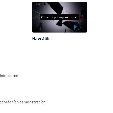
ČT nemá práva pro internet
Navrátilci
odním domě
otivládních demonstracích