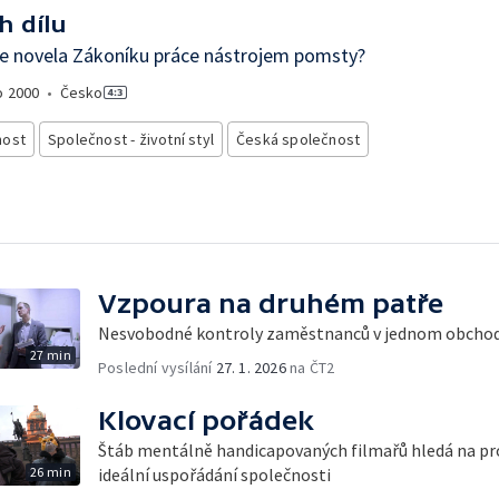
h dílu
e novela Zákoníku práce nástrojem pomsty?
o
2000
•
Česko
nost
Společnost - životní styl
Česká společnost
Vzpoura na druhém patře
Nesvobodné kontroly zaměstnanců v jednom obch
27 min
Poslední vysílání
27. 1. 2026
na ČT2
Klovací pořádek
Štáb mentálně handicapovaných filmařů hledá na pr
26 min
ideální uspořádání společnosti