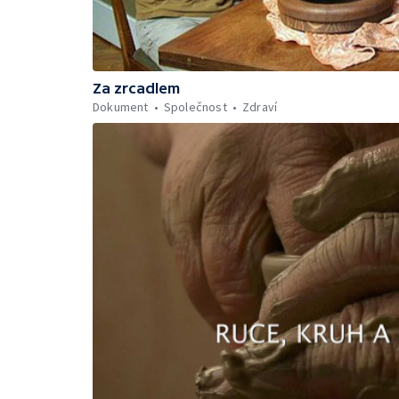
Za zrcadlem
Dokument
Společnost
Zdraví