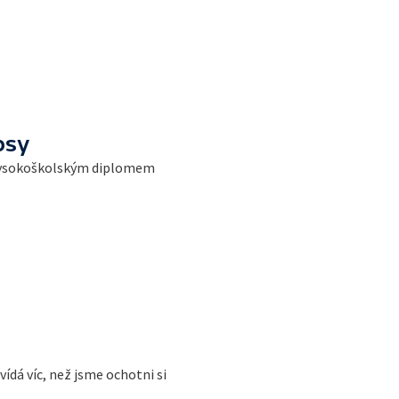
psy
 vysokoškolským diplomem
ídá víc, než jsme ochotni si