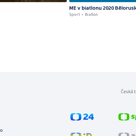
ME v biatlonu 2020 Bělorus
Sport
Biatlon
Česká t
no