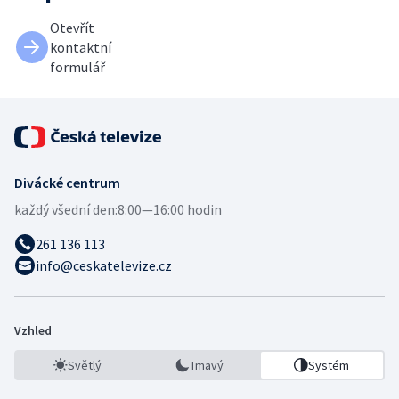
Otevřít
kontaktní
formulář
Divácké centrum
každý všední den:
8:00—16:00 hodin
261 136 113
info@ceskatelevize.cz
Vzhled
Světlý
Tmavý
Systém