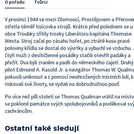
O pořadu
Tvůrci
V prosinci 1944 se mezi Olomoucí, Prostějovem a Přerov
střetla téměř tisícovka strojů. Krátce před polednem se u
obce Troubky zřítily trosky Liberátoru kapitána Thomase
Westa. Stroj začal po zásahu hořet, po ztrátě kusu pravé
poloviny křídla se dostal do vývrtky a vybuchl ve vzduchu.
čtyři muži z desítičlenné posádky stačili otevřít padáky a
přežít. Dva byli zraněni a padli do německého zajetí. Druhý
pilot Edmund A. Kasold Jr. a navigátor Thomas W. Qualm
pokusili uniknout a s pomocí neohrožených místních lidí, k
riskovali své životy, se vydali na dobrodružnou pouť.
Po více než půl století se Thomas Qualman vrátil na místo
se poklonil památce svých spolubojovníků a poděkoval s
zachráncům.
Ostatní také sledují