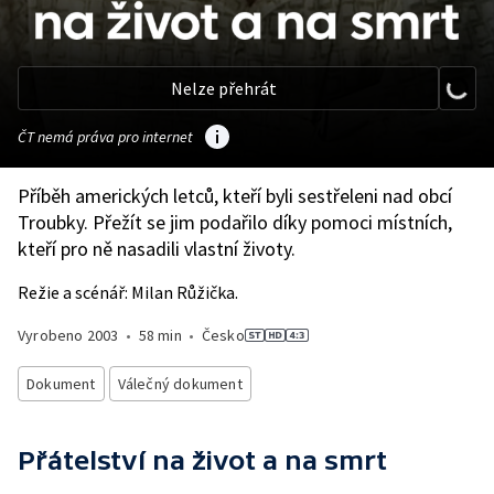
Nelze přehrát
ČT nemá práva pro internet
Příběh amerických letců, kteří byli sestřeleni nad obcí
Troubky. Přežít se jim podařilo díky pomoci místních,
kteří pro ně nasadili vlastní životy.
Režie a scénář: Milan Růžička.
Vyrobeno
2003
•
58 min
•
Česko
Dokument
Válečný dokument
Přátelství na život a na smrt