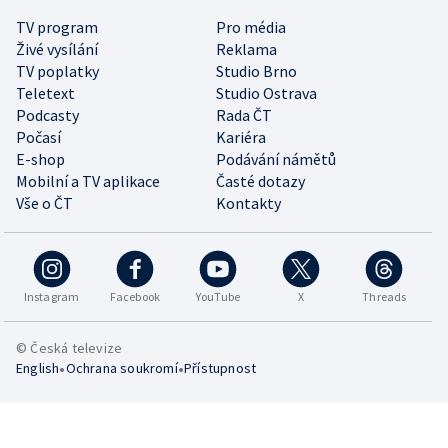
TV program
Pro média
Živé vysílání
Reklama
TV poplatky
Studio Brno
Teletext
Studio Ostrava
Podcasty
Rada ČT
Počasí
Kariéra
E-shop
Podávání námětů
Mobilní a TV aplikace
Časté dotazy
Vše o ČT
Kontakty
Instagram
Facebook
YouTube
X
Threads
© Česká televize
•
•
English
Ochrana soukromí
Přístupnost