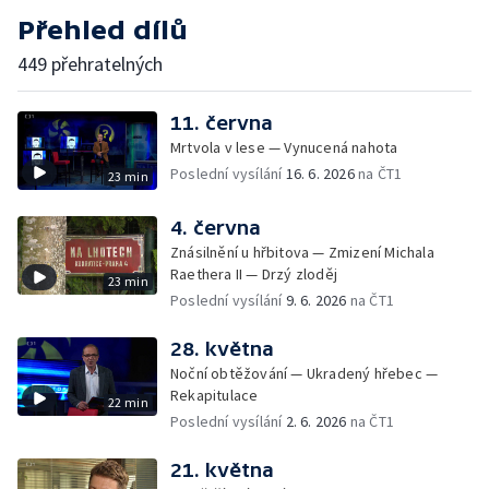
Přehled dílů
449 přehratelných
11. června
Mrtvola v lese — Vynucená nahota
Poslední vysílání
16. 6. 2026
na ČT1
23 min
4. června
Znásilnění u hřbitova — Zmizení Michala
Raethera II — Drzý zloděj
23 min
Poslední vysílání
9. 6. 2026
na ČT1
28. května
Noční obtěžování — Ukradený hřebec —
Rekapitulace
22 min
Poslední vysílání
2. 6. 2026
na ČT1
21. května