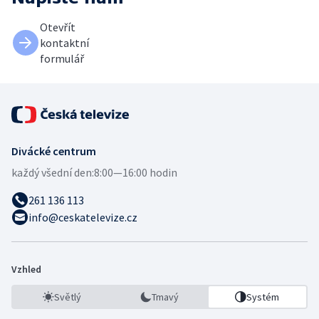
Otevřít
kontaktní
formulář
Divácké centrum
každý všední den:
8:00—16:00 hodin
261 136 113
info@ceskatelevize.cz
Vzhled
Světlý
Tmavý
Systém