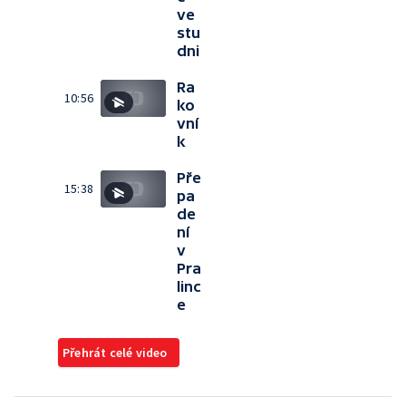
ve
stu
dni
Ra
10:56
ko
vní
k
Pře
15:38
pa
de
ní
v
Pra
linc
e
Přehrát celé video