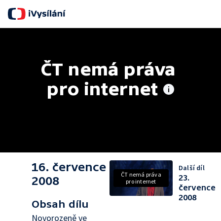
S
ČT nemá práva 
pro internet
16. července
Další díl
ČT nemá práva
23.
2008
pro internet
července
2008
Obsah dílu
Novorozeně ve