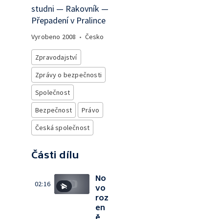
studni — Rakovník —
Přepadení v Pralince
Vyrobeno
2008
•
Česko
Zpravodajství
Zprávy o bezpečnosti
Společnost
Bezpečnost
Právo
Česká společnost
Části dílu
No
02:16
vo
roz
en
ě