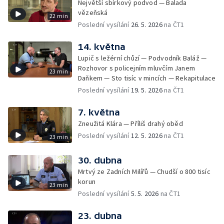
Největší sbírkový podvod — Balada
vězeňská
22 min
Poslední vysílání
26. 5. 2026
na ČT1
14. května
Lupič s ležérní chůzí — Podvodník Baláž —
Rozhovor s policejním mluvčím Janem
23 min
Daňkem — Sto tisíc v mincích — Rekapitulace
Poslední vysílání
19. 5. 2026
na ČT1
7. května
Zneužitá Klára — Příliš drahý oběd
Poslední vysílání
12. 5. 2026
na ČT1
23 min
30. dubna
Mrtvý ze Zadních Milířů — Chudší o 800 tisíc
korun
23 min
Poslední vysílání
5. 5. 2026
na ČT1
23. dubna