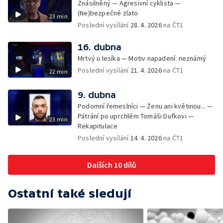
Znásilněný — Agresivní cyklista —
(Ne)bezpečné zlato
23 min
Poslední vysílání
28. 4. 2026
na ČT1
16. dubna
Mrtvý u lesíka — Motiv napadení: neznámý
Poslední vysílání
21. 4. 2026
na ČT1
22 min
9. dubna
Podomní řemeslníci — Ženu ani květinou... —
Pátrání po uprchlém Tomáši Dufkovi —
23 min
Rekapitulace
Poslední vysílání
14. 4. 2026
na ČT1
Dalších 10 dílů
Ostatní také sledují