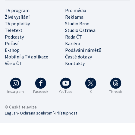
TV program
Pro média
Živé vysílání
Reklama
TV poplatky
Studio Brno
Teletext
Studio Ostrava
Podcasty
Rada ČT
Počasí
Kariéra
E-shop
Podávání námětů
Mobilní a TV aplikace
Časté dotazy
Vše o ČT
Kontakty
Instagram
Facebook
YouTube
X
Threads
© Česká televize
•
•
English
Ochrana soukromí
Přístupnost