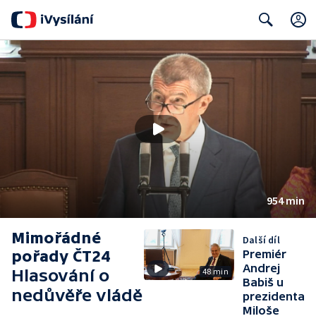
Search
954 min
Mimořádné
Další díl
pořady ČT24
Premiér
Andrej
Hlasování o
48 min
Babiš u
nedůvěře vládě
prezidenta
Miloše