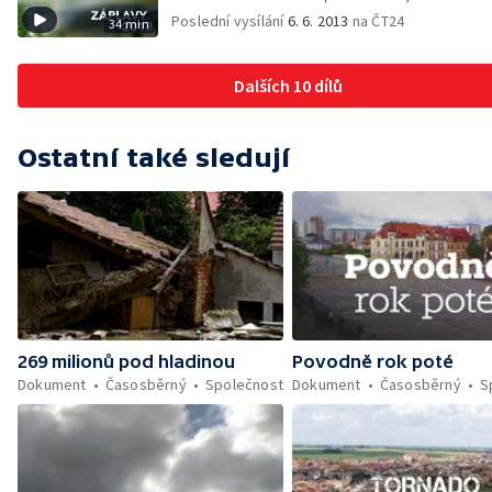
Poslední vysílání
6. 6. 2013
na ČT24
34 min
Dalších 10 dílů
Ostatní také sledují
269 milionů pod hladinou
Povodně rok poté
Dokument
Časosběrný
Společnost
Dokument
Časosběrný
S