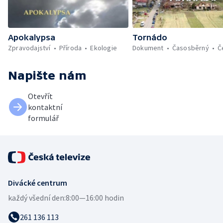
Apokalypsa
Tornádo
Zpravodajství
Příroda
Ekologie
Dokument
Časosběrný
Č
Napište nám
Otevřít
kontaktní
formulář
Divácké centrum
každý všední den:
8:00—16:00 hodin
261 136 113