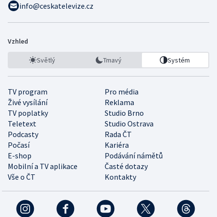
info@ceskatelevize.cz
Vzhled
Světlý
Tmavý
Systém
TV program
Pro média
Živé vysílání
Reklama
TV poplatky
Studio Brno
Teletext
Studio Ostrava
Podcasty
Rada ČT
Počasí
Kariéra
E-shop
Podávání námětů
Mobilní a TV aplikace
Časté dotazy
Vše o ČT
Kontakty