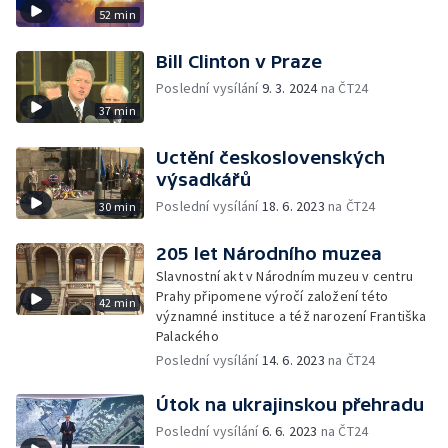
52 min
Bill Clinton v Praze
Poslední vysílání
9. 3. 2024
na ČT24
37 min
Uctění československých
výsadkářů
Poslední vysílání
18. 6. 2023
na ČT24
30 min
205 let Národního muzea
Slavnostní akt v Národním muzeu v centru
Prahy připomene výročí založení této
42 min
významné instituce a též narození Františka
Palackého
Poslední vysílání
14. 6. 2023
na ČT24
Útok na ukrajinskou přehradu
Poslední vysílání
6. 6. 2023
na ČT24