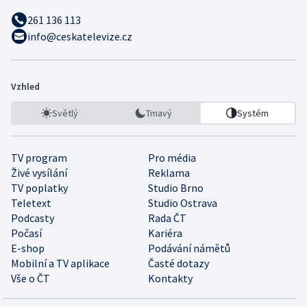
261 136 113
info@ceskatelevize.cz
Vzhled
Světlý
Tmavý
Systém
TV program
Pro média
Živé vysílání
Reklama
TV poplatky
Studio Brno
Teletext
Studio Ostrava
Podcasty
Rada ČT
Počasí
Kariéra
E-shop
Podávání námětů
Mobilní a TV aplikace
Časté dotazy
Vše o ČT
Kontakty