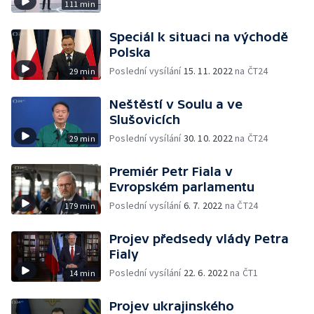
111 min
Speciál k situaci na východě
Polska
Poslední vysílání
15. 11. 2022
na ČT24
29 min
Neštěstí v Soulu a ve
Slušovicích
Poslední vysílání
30. 10. 2022
na ČT24
29 min
Premiér Petr Fiala v
Evropském parlamentu
Poslední vysílání
6. 7. 2022
na ČT24
179 min
Projev předsedy vlády Petra
Fialy
Poslední vysílání
22. 6. 2022
na ČT1
14 min
Projev ukrajinského