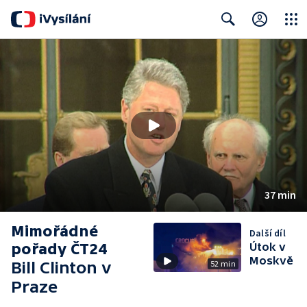
Close
Search
37 min
Mimořádné
Další díl
pořady ČT24
Útok v
Moskvě
Bill Clinton v
52 min
Praze