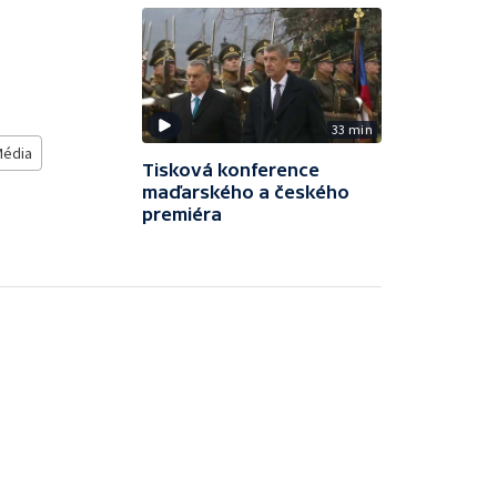
33 min
Média
Tisková konference
maďarského a českého
premiéra