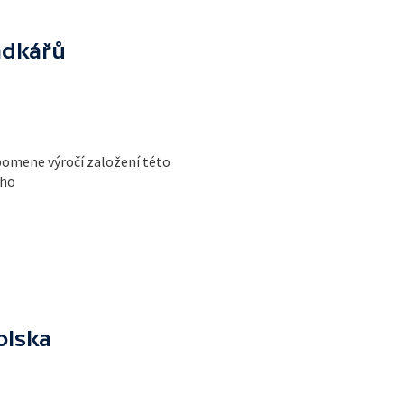
adkářů
pomene výročí založení této
ého
u
olska