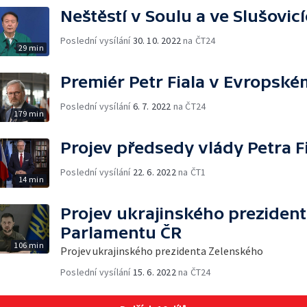
Neštěstí v Soulu a ve Slušovic
Poslední vysílání
30. 10. 2022
na ČT24
29 min
Premiér Petr Fiala v Evropsk
Poslední vysílání
6. 7. 2022
na ČT24
179 min
Projev předsedy vlády Petra F
Poslední vysílání
22. 6. 2022
na ČT1
14 min
Projev ukrajinského preziden
Parlamentu ČR
106 min
Projev ukrajinského prezidenta Zelenského
Poslední vysílání
15. 6. 2022
na ČT24