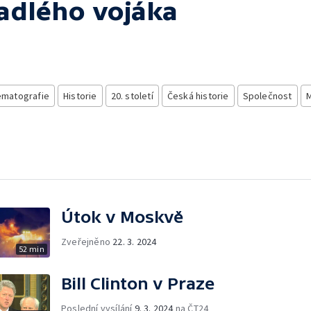
padlého vojáka
ematografie
Historie
20. století
Česká historie
Společnost
Útok v Moskvě
Zveřejněno
22. 3. 2024
52 min
Bill Clinton v Praze
Poslední vysílání
9. 3. 2024
na ČT24