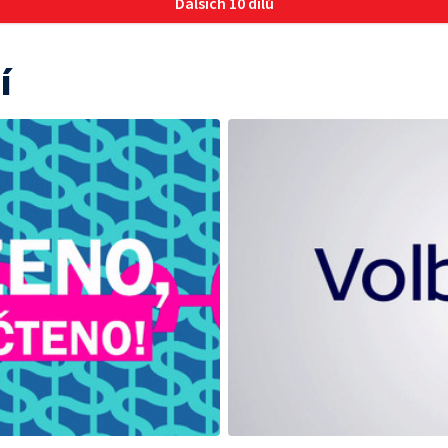
Dalších 10 dílů
í