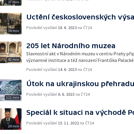
37 min
Uctění československých výs
Poslední vysílání
18. 6. 2023
na ČT24
30 min
205 let Národního muzea
Slavnostní akt v Národním muzeu v centru Prahy při
42 min
významné instituce a též narození Františka Palack
Poslední vysílání
14. 6. 2023
na ČT24
Útok na ukrajinskou přehrad
Poslední vysílání
6. 6. 2023
na ČT24
111 min
Speciál k situaci na východě P
Poslední vysílání
15. 11. 2022
na ČT24
29 min