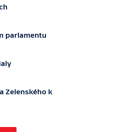
ích
ém parlamentu
ialy
ta Zelenského k