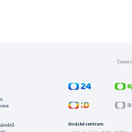
Česká t
no
trava
Divácké centrum
námětů
azy