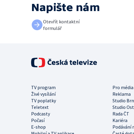
Napište nám
Otevřít kontaktní
formulář
TV program
Pro média
Živé vysílání
Reklama
TV poplatky
Studio Br
Teletext
Studio Os
Podcasty
Rada ČT
Počasí
Kariéra
E-shop
Podávání 
Mobilní a TV aplikace
Časté dot