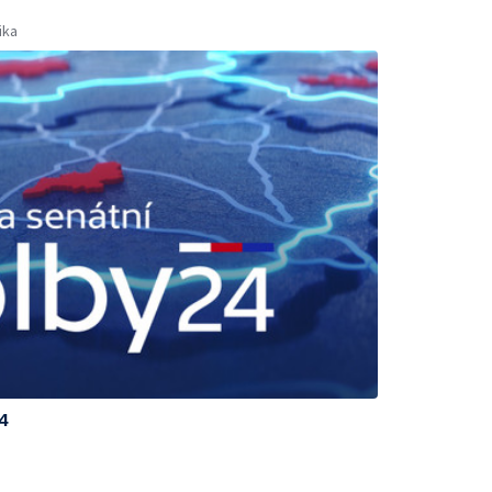
ika
4