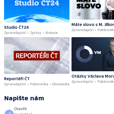
Máte slovo s M. Jílk
Studio ČT24
Zpravodajství
Publicisti
Zpravodajství
Zprávy
Diskuze
Otázky Václava Mor
Reportéři ČT
Zpravodajství
Publicisti
Zpravodajství
Publicistika
Ekonomika
Napište nám
Otevřít