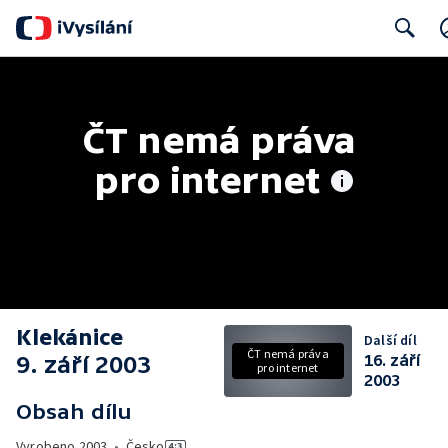
Search
ČT nemá práva 
pro internet
Klekánice
Další díl
ČT nemá práva
9. září 2003
16. září
pro internet
2003
Obsah dílu
Vyrobeno
2003
•
Česko