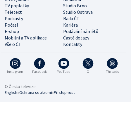
TV poplatky
Studio Brno
Teletext
Studio Ostrava
Podcasty
Rada ČT
Počasí
Kariéra
E-shop
Podávání námětů
Mobilní a TV aplikace
Časté dotazy
Vše o ČT
Kontakty
Instagram
Facebook
YouTube
X
Threads
© Česká televize
•
•
English
Ochrana soukromí
Přístupnost