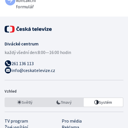
kontaktní
formulář
Divácké centrum
každý všední den:
8:00—16:00 hodin
261 136 113
info@ceskatelevize.cz
Vzhled
Světlý
Tmavý
Systém
TV program
Pro média
Živé vysílání
Reklama