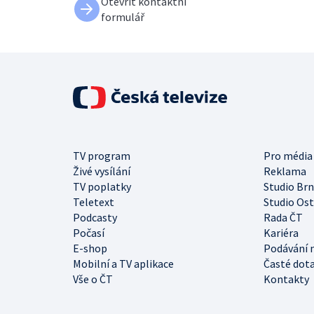
Otevřít kontaktní
formulář
TV program
Pro média
Živé vysílání
Reklama
TV poplatky
Studio Br
Teletext
Studio Os
Podcasty
Rada ČT
Počasí
Kariéra
E-shop
Podávání 
Mobilní a TV aplikace
Časté dot
Vše o ČT
Kontakty