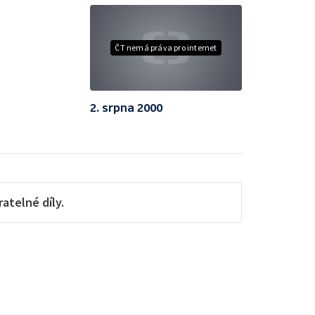
ČT nemá práva pro internet
2. srpna 2000
telné díly.