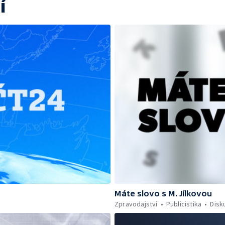
í
Máte slovo s M. Jílkovou
Zpravodajství
Publicistika
Disk