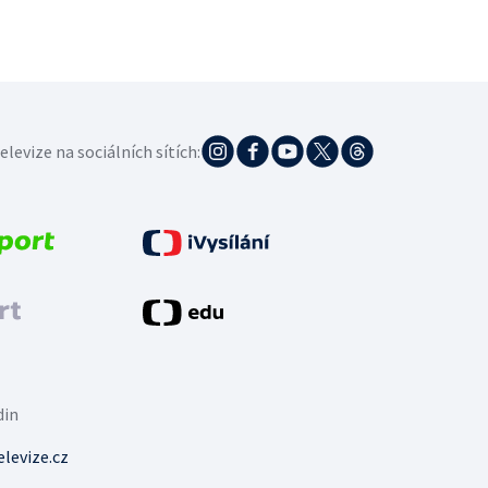
elevize na sociálních sítích:
din
levize.cz