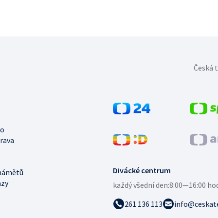
Česká t
no
trava
Divácké centrum
námětů
azy
každý všední den:
8:00—16:00 ho
261 136 113
info@ceskate