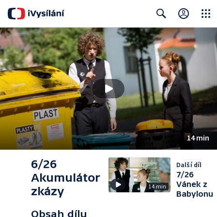
Close
Search
14 min
6/26
Další díl
7/26
Akumulátor
Vánek z
14 min
zkázy
Babylonu
Obsah dílu