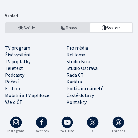
Vzhled
Světlý
Tmavý
Systém
TV program
Pro média
Živé vysílání
Reklama
TV poplatky
Studio Brno
Teletext
Studio Ostrava
Podcasty
Rada ČT
Počasí
Kariéra
E-shop
Podávání námětů
Mobilní a TV aplikace
Časté dotazy
Vše o ČT
Kontakty
Instagram
Facebook
YouTube
X
Threads