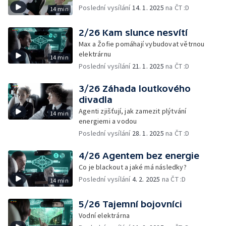
Poslední vysílání
14. 1. 2025
na ČT :D
14 min
2/26 Kam slunce nesvítí
Max a Žofie pomáhají vybudovat větrnou
elektrárnu
14 min
Poslední vysílání
21. 1. 2025
na ČT :D
3/26 Záhada loutkového
divadla
Agenti zjišťují, jak zamezit plýtvání
14 min
energiemi a vodou
Poslední vysílání
28. 1. 2025
na ČT :D
4/26 Agentem bez energie
Co je blackout a jaké má následky?
Poslední vysílání
4. 2. 2025
na ČT :D
14 min
5/26 Tajemní bojovníci
Vodní elektrárna