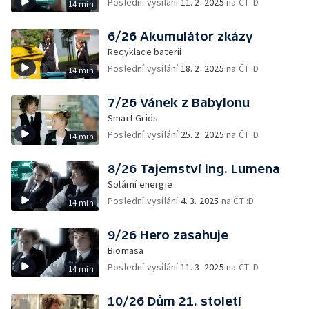
Poslední vysílání
11. 2. 2025
na ČT :D
14 min
6/26 Akumulátor zkázy
Recyklace baterií
Poslední vysílání
18. 2. 2025
na ČT :D
14 min
7/26 Vánek z Babylonu
Smart Grids
Poslední vysílání
25. 2. 2025
na ČT :D
14 min
8/26 Tajemství ing. Lumena
Solární energie
Poslední vysílání
4. 3. 2025
na ČT :D
14 min
9/26 Hero zasahuje
Biomasa
Poslední vysílání
11. 3. 2025
na ČT :D
14 min
10/26 Dům 21. století