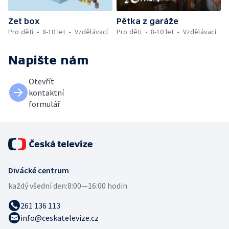
Zet box
Pětka z garáže
Pro děti
8-10 let
Vzdělávací
Pro děti
8-10 let
Vzdělávací
Napište nám
Otevřít
kontaktní
formulář
Divácké centrum
každý všední den:
8:00—16:00 hodin
261 136 113
info@ceskatelevize.cz