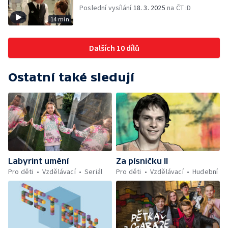
Poslední vysílání
18. 3. 2025
na ČT :D
14 min
Dalších 10 dílů
Ostatní také sledují
Labyrint umění
Za písničku II
Pro děti
Vzdělávací
Seriál
Pro děti
Vzdělávací
Hudební