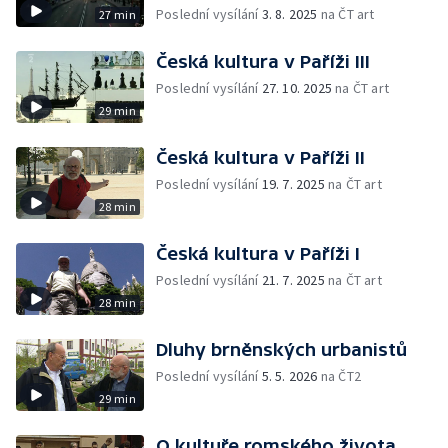
Poslední vysílání
3. 8. 2025
na ČT art
27 min
Česká kultura v Paříži III
Poslední vysílání
27. 10. 2025
na ČT art
29 min
Česká kultura v Paříži II
Poslední vysílání
19. 7. 2025
na ČT art
28 min
Česká kultura v Paříži I
Poslední vysílání
21. 7. 2025
na ČT art
28 min
Dluhy brněnských urbanistů
Poslední vysílání
5. 5. 2026
na ČT2
29 min
O kultuře romského života