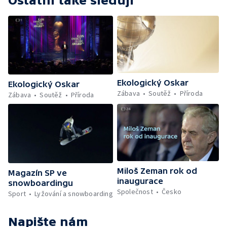
Ostatní také sledují
Ekologický Oskar
Ekologický Oskar
Zábava
Soutěž
Příroda
Zábava
Soutěž
Příroda
Miloš Zeman rok od
Magazín SP ve
inaugurace
snowboardingu
Společnost
Česko
Sport
Lyžování a snowboarding
Napište nám