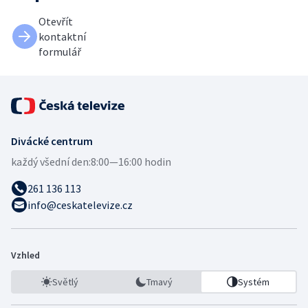
Otevřít
kontaktní
formulář
Divácké centrum
každý všední den:
8:00—16:00 hodin
261 136 113
info@ceskatelevize.cz
Vzhled
Světlý
Tmavý
Systém