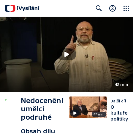
Close
Search
48 min
Nedocenění
Další díl
O
umělci
kultuře
47 min
podruhé
politiky
Obsah dílu