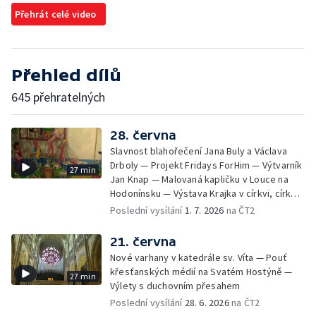
Přehrát celé video
Přehled dílů
645 přehratelných
28. června
Slavnost blahořečení Jana Buly a Václava
Drboly — Projekt Fridays ForHim — Výtvarník
27 min
Jan Knap — Malovaná kapličku v Louce na
Hodonínsku — Výstava Krajka v církvi, církev
v krajce, krajka v liturgickém umění —
Poslední vysílání
1. 7. 2026
na ČT2
iReportér
21. června
Nové varhany v katedrále sv. Víta — Pouť
křesťanských médií na Svatém Hostýně —
27 min
Výlety s duchovním přesahem
Poslední vysílání
28. 6. 2026
na ČT2