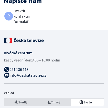
Napište nám
Otevřít
kontaktní
formulář
Divácké centrum
každý všední den:
8:00—16:00 hodin
261 136 113
info@ceskatelevize.cz
Vzhled
Světlý
Tmavý
Systém