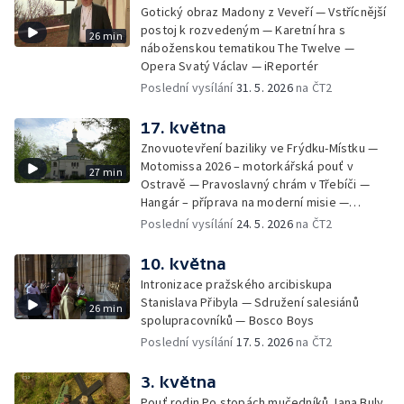
Gotický obraz Madony z Veveří — Vstřícnější
postoj k rozvedeným — Karetní hra s
26 min
náboženskou tematikou The Twelve —
Opera Svatý Václav — iReportér
Poslední vysílání
31. 5. 2026
na ČT2
17. května
Znovuotevření baziliky ve Frýdku-Místku —
Motomissa 2026 – motorkářská pouť v
27 min
Ostravě — Pravoslavný chrám v Třebíči —
Hangár – příprava na moderní misie —
Opavská Kavárna pro radost
Poslední vysílání
24. 5. 2026
na ČT2
10. května
Intronizace pražského arcibiskupa
Stanislava Přibyla — Sdružení salesiánů
26 min
spolupracovníků — Bosco Boys
Poslední vysílání
17. 5. 2026
na ČT2
3. května
Pouť rodin Po stopách mučedníků Jana Buly