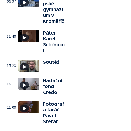
06:37
pské
gymnázi
um v
Kroměříži
Páter
11:49
Karel
Schramm
l
Soutěž
15:23
Nadační
16:11
fond
Credo
Fotograf
21:09
a farář
Pavel
Stefan