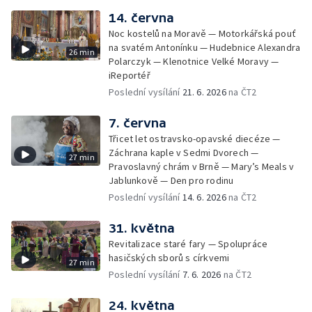
14. června
Noc kostelů na Moravě — Motorkářská pouť
na svatém Antonínku — Hudebnice Alexandra
26 min
Polarczyk — Klenotnice Velké Moravy —
iReportéř
Poslední vysílání
21. 6. 2026
na ČT2
7. června
Třicet let ostravsko-opavské diecéze —
Záchrana kaple v Sedmi Dvorech —
27 min
Pravoslavný chrám v Brně — Mary’s Meals v
Jablunkově — Den pro rodinu
Poslední vysílání
14. 6. 2026
na ČT2
31. května
Revitalizace staré fary — Spolupráce
hasičských sborů s církvemi
27 min
Poslední vysílání
7. 6. 2026
na ČT2
24. května