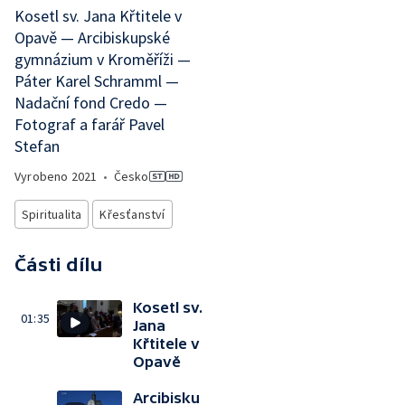
Kosetl sv. Jana Křtitele v
Opavě — Arcibiskupské
gymnázium v Kroměříži —
Páter Karel Schramml —
Nadační fond Credo —
Fotograf a farář Pavel
Stefan
Vyrobeno
2021
•
Česko
Spiritualita
Křesťanství
Části dílu
Kosetl sv.
01:35
Jana
Křtitele v
Opavě
Arcibisku