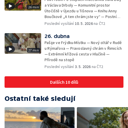
a Václava Drboly — Komunitní prostor
26 min
Útočiště v Újezdu u Tišnova — Knihu Anny
Boučkové „A ten chrám jste vy“ — Postní
betlém v kostele sv. Jakuba Většího v
Poslední vysílání
10. 5. 2026
na ČT2
Jihlavě
26. dubna
Pašije ve Frýdku-Místku — Nový oltář v Rudě
u Rýmařova — Pravoslavný chrám v Řimicích
27 min
— Extrémní křížová cesta v Hlučíně —
Přírodě na stopě
Poslední vysílání
3. 5. 2026
na ČT2
Dalších 10 dílů
Ostatní také sledují