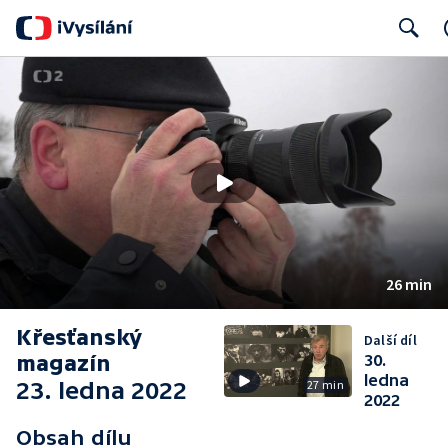
Search
26 min
Křesťanský
Další díl
magazín
30.
ledna
23. ledna 2022
27 min
2022
Obsah dílu