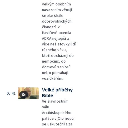
velkým osobním
nasazením věnují
široké škále
dobrovolnických
činností. V
Havířově ocenila
ADRA nejlepší z
více než stovky lidí
různého věku,
kteří docházejí do
nemocnic, do
domovů seniorů
nebo pomáhají
vozíčkářům.
Velké příběhy
05:41
Bible
Ve slavnostním
sálu
Arcibiskupského
paláce v Olomouci
se uskutečnila za