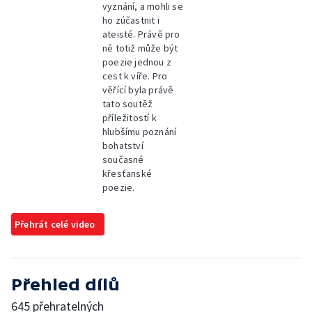
vyznání, a mohli se
ho zúčastnit i
ateisté. Právě pro
ně totiž může být
poezie jednou z
cest k víře. Pro
věřící byla právě
tato soutěž
příležitostí k
hlubšímu poznání
bohatství
současné
křesťanské
poezie.
Přehrát celé video
Přehled dílů
645 přehratelných