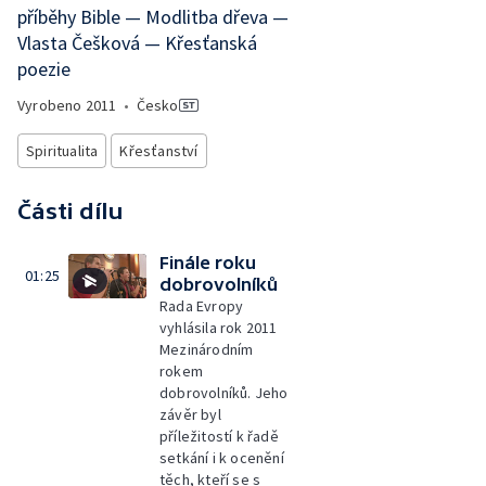
příběhy Bible — Modlitba dřeva —
Vlasta Češková — Křesťanská
poezie
Vyrobeno
2011
•
Česko
Spiritualita
Křesťanství
Části dílu
Finále roku
01:25
dobrovolníků
Rada Evropy
vyhlásila rok 2011
Mezinárodním
rokem
dobrovolníků. Jeho
závěr byl
příležitostí k řadě
setkání i k ocenění
těch, kteří se s