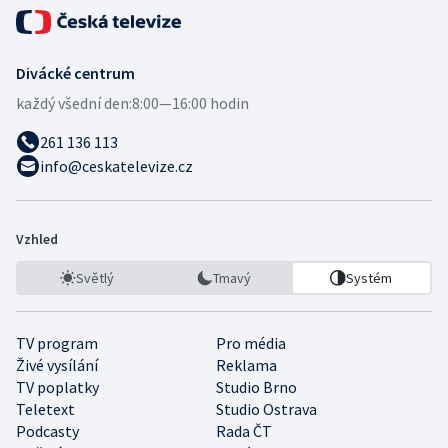
Divácké centrum
každý všední den:
8:00—16:00 hodin
261 136 113
info@ceskatelevize.cz
Vzhled
Světlý
Tmavý
Systém
TV program
Pro média
Živé vysílání
Reklama
TV poplatky
Studio Brno
Teletext
Studio Ostrava
Podcasty
Rada ČT