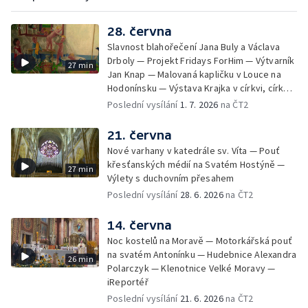
28. června
Slavnost blahořečení Jana Buly a Václava
Drboly — Projekt Fridays ForHim — Výtvarník
27 min
Jan Knap — Malovaná kapličku v Louce na
Hodonínsku — Výstava Krajka v církvi, církev
v krajce, krajka v liturgickém umění —
Poslední vysílání
1. 7. 2026
na ČT2
iReportér
21. června
Nové varhany v katedrále sv. Víta — Pouť
křesťanských médií na Svatém Hostýně —
27 min
Výlety s duchovním přesahem
Poslední vysílání
28. 6. 2026
na ČT2
14. června
Noc kostelů na Moravě — Motorkářská pouť
na svatém Antonínku — Hudebnice Alexandra
26 min
Polarczyk — Klenotnice Velké Moravy —
iReportéř
Poslední vysílání
21. 6. 2026
na ČT2