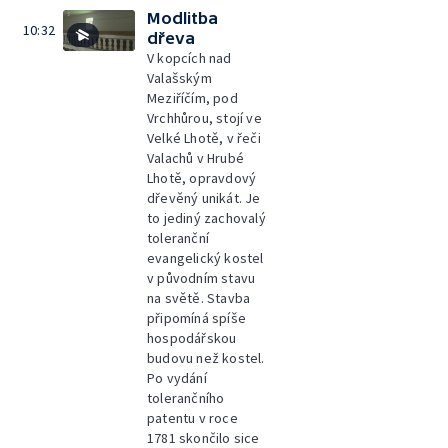
Modlitba
10:32
dřeva
V kopcích nad
Valašským
Meziříčím, pod
Vrchhůrou, stojí ve
Velké Lhotě, v řeči
Valachů v Hrubé
Lhotě, opravdový
dřevěný unikát. Je
to jediný zachovalý
toleranční
evangelický kostel
v původním stavu
na světě. Stavba
připomíná spíše
hospodářskou
budovu než kostel.
Po vydání
tolerančního
patentu v roce
1781 skončilo sice