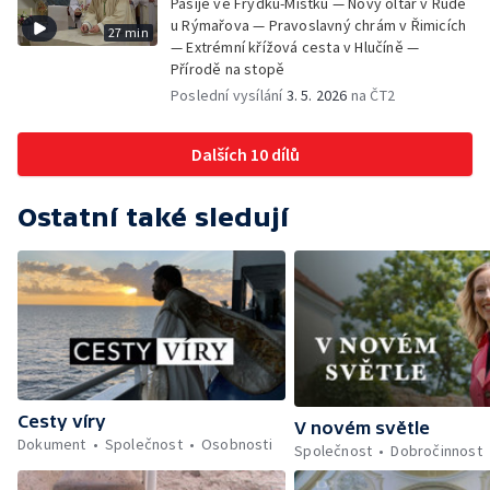
Pašije ve Frýdku-Místku — Nový oltář v Rudě
u Rýmařova — Pravoslavný chrám v Řimicích
27 min
— Extrémní křížová cesta v Hlučíně —
Přírodě na stopě
Poslední vysílání
3. 5. 2026
na ČT2
Dalších 10 dílů
Ostatní také sledují
Cesty víry
V novém světle
Dokument
Společnost
Osobnosti
Společnost
Dobročinnost