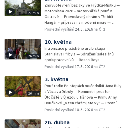
Znovuotevření baziliky ve Frýdku-Místku —
Motomissa 2026 – motorkářská pouť v
27 min
Ostravě — Pravoslavný chrám v Třebíči —
Hangár – příprava na moderní misie —
Opavská Kavárna pro radost
Poslední vysílání
24. 5. 2026
na ČT2
10. května
Intronizace pražského arcibiskupa
Stanislava Přibyla — Sdružení salesiánů
26 min
spolupracovníků — Bosco Boys
Poslední vysílání
17. 5. 2026
na ČT2
3. května
Pouť rodin Po stopách mučedníků Jana Buly
a Václava Drboly — Komunitní prostor
26 min
Útočiště v Újezdu u Tišnova — Knihu Anny
Boučkové „A ten chrám jste vy“ — Postní
betlém v kostele sv. Jakuba Většího v
Poslední vysílání
10. 5. 2026
na ČT2
Jihlavě
26. dubna