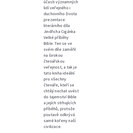
účasti významných
lidí veřejného i
duchovního života
prezentace
literárního díla
Jindřicha Cigánka
Velké příběhy
Bible. Ten se ve
svém díle zaměřil
na širokou
čtenářskou
veřejnost, a tak je
tato kniha ideální
pro všechny
čtenáře, kteří se
chtějí nechat uvést
do tajemství Bible
a jejích strhujících
příběhů, protože
poutavě odkrývá
samé kořeny naší
civilizace.