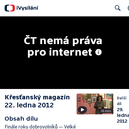
Search
ČT nemá práva 
pro internet
Křesťanský magazín
Další
22. ledna 2012
díl
29.
26 min
ledn
Obsah dílu
2012
Finále roku dobrovolníků — Velké