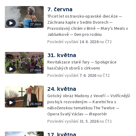
7. června
Třicet let ostravsko-opavské diecéze —
Záchrana kaple v Sedmi Dvorech —
27 min
Pravoslavný chrám v Brně — Mary’s Meals v
Jablunkově — Den pro rodinu
Poslední vysílání
14. 6. 2026
na ČT2
31. května
Revitalizace staré fary — Spolupráce
hasičských sborů s církvemi
27 min
Poslední vysílání
7. 6. 2026
na ČT2
24. května
Gotický obraz Madony z Veveří — Vstřícnější
postoj k rozvedeným — Karetní hra s
26 min
náboženskou tematikou The Twelve —
Opera Svatý Václav — iReportér
Poslední vysílání
31. 5. 2026
na ČT2
17. května