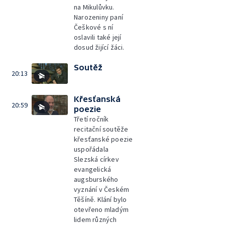
na Mikulůvku.
Narozeniny paní
Češkové s ní
oslavili také její
dosud žijící žáci.
Soutěž
20:13
Křesťanská
20:59
poezie
Třetí ročník
recitační soutěže
křesťanské poezie
uspořádala
Slezská církev
evangelická
augsburského
vyznání v Českém
Těšíně. Klání bylo
otevřeno mladým
lidem různých