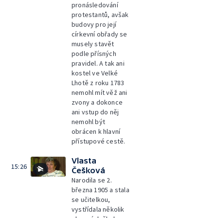
pronásledování
protestantů, avšak
budovy pro její
církevní obřady se
musely stavět
podle přísných
pravidel. A tak ani
kostel ve Velké
Lhotě z roku 1783
nemohl mít věž ani
zvony a dokonce
ani vstup do něj
nemohl být
obrácen k hlavní
přístupové cestě.
Vlasta
15:26
Češková
Narodila se 2.
března 1905 a stala
se učitelkou,
vystřídala několik