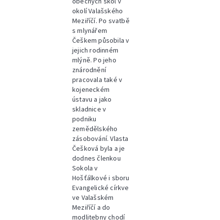
obecných škol v
okolí Valašského
Meziříčí. Po svatbě
s mlynářem
Češkem působila v
jejich rodinném
mlýně. Po jeho
znárodnění
pracovala také v
kojeneckém
ústavu a jako
skladnice v
podniku
zemědělského
zásobování. Vlasta
Češková byla a je
dodnes členkou
Sokola v
Hošťálkové i sboru
Evangelické církve
ve Valašském
Meziříčí a do
modlitebny chodí