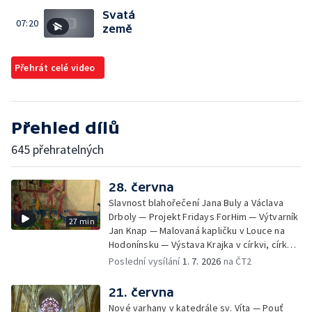
Svatá
07:20
země
Přehrát celé video
Přehled dílů
645 přehratelných
28. června
Slavnost blahořečení Jana Buly a Václava
Drboly — Projekt Fridays ForHim — Výtvarník
27 min
Jan Knap — Malovaná kapličku v Louce na
Hodonínsku — Výstava Krajka v církvi, církev
v krajce, krajka v liturgickém umění —
Poslední vysílání
1. 7. 2026
na ČT2
iReportér
21. června
Nové varhany v katedrále sv. Víta — Pouť