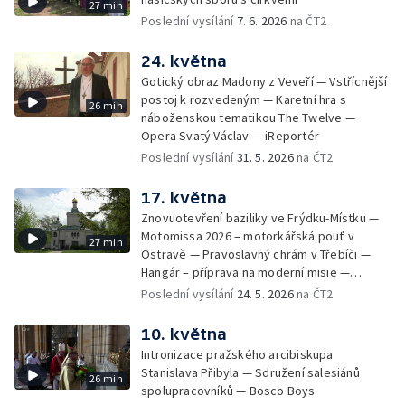
27 min
Poslední vysílání
7. 6. 2026
na ČT2
24. května
Gotický obraz Madony z Veveří — Vstřícnější
postoj k rozvedeným — Karetní hra s
26 min
náboženskou tematikou The Twelve —
Opera Svatý Václav — iReportér
Poslední vysílání
31. 5. 2026
na ČT2
17. května
Znovuotevření baziliky ve Frýdku-Místku —
Motomissa 2026 – motorkářská pouť v
27 min
Ostravě — Pravoslavný chrám v Třebíči —
Hangár – příprava na moderní misie —
Opavská Kavárna pro radost
Poslední vysílání
24. 5. 2026
na ČT2
10. května
Intronizace pražského arcibiskupa
Stanislava Přibyla — Sdružení salesiánů
26 min
spolupracovníků — Bosco Boys