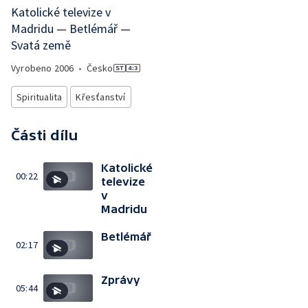
Katolické televize v
Madridu — Betlémář —
Svatá země
Vyrobeno
2006
•
Česko
Spiritualita
Křesťanství
Části dílu
Katolické
00:22
televize
v
Madridu
Betlémář
02:17
Zprávy
05:44