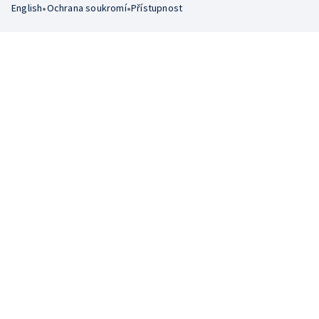
•
•
English
Ochrana soukromí
Přístupnost