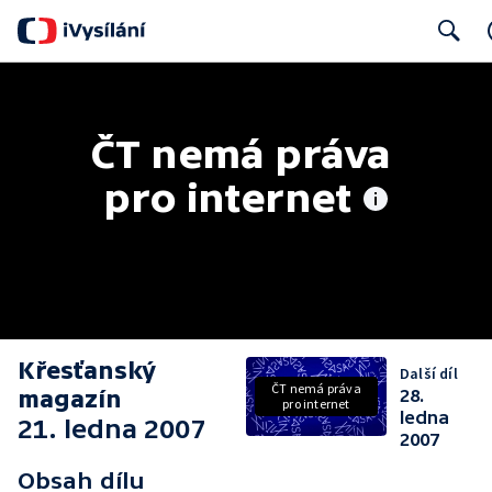
Search
ČT nemá práva 
pro internet
Křesťanský
Další díl
ČT nemá práva
magazín
28.
pro internet
ledna
21. ledna 2007
2007
Obsah dílu