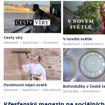
Cesty víry
V novém světle
Dokument
Společnost
Osobnosti
Společnost
Dobročinnost
Povinnosti nejen svaté
Bohoslužby v České te
Dokument
Společnost
Náboženství
Spiritualita
Křesťanství
Křesťanský magazín
na sociálních