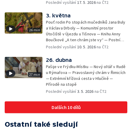
Poslední vysílání
17. 5. 2026
na ČT2
3. května
Pouť rodin Po stopách mučedníků Jana Buly
a Václava Drboly — Komunitní prostor
26 min
Útočiště v Újezdu u Tišnova — Knihu Anny
Boučkové „A ten chrám jste vy“ — Postní
betlém v kostele sv. Jakuba Většího v
Poslední vysílání
10. 5. 2026
na ČT2
Jihlavě
26. dubna
Pašije ve Frýdku-Místku — Nový oltář v Rudě
u Rýmařova — Pravoslavný chrám v Řimicích
27 min
— Extrémní křížová cesta v Hlučíně —
Přírodě na stopě
Poslední vysílání
3. 5. 2026
na ČT2
Dalších 10 dílů
Ostatní také sledují