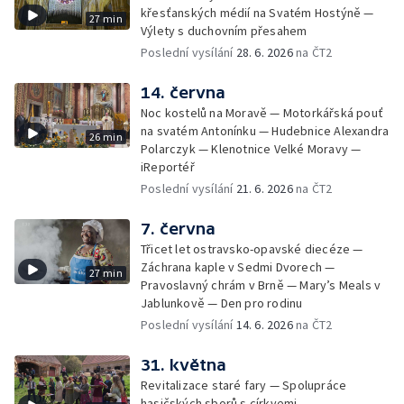
křesťanských médií na Svatém Hostýně —
27 min
Výlety s duchovním přesahem
Poslední vysílání
28. 6. 2026
na ČT2
14. června
Noc kostelů na Moravě — Motorkářská pouť
na svatém Antonínku — Hudebnice Alexandra
26 min
Polarczyk — Klenotnice Velké Moravy —
iReportéř
Poslední vysílání
21. 6. 2026
na ČT2
7. června
Třicet let ostravsko-opavské diecéze —
Záchrana kaple v Sedmi Dvorech —
27 min
Pravoslavný chrám v Brně — Mary’s Meals v
Jablunkově — Den pro rodinu
Poslední vysílání
14. 6. 2026
na ČT2
31. května
Revitalizace staré fary — Spolupráce
hasičských sborů s církvemi