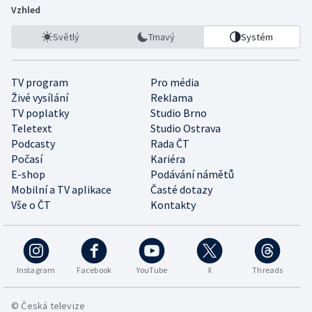
Vzhled
Světlý
Tmavý
Systém
TV program
Pro média
Živé vysílání
Reklama
TV poplatky
Studio Brno
Teletext
Studio Ostrava
Podcasty
Rada ČT
Počasí
Kariéra
E-shop
Podávání námětů
Mobilní a TV aplikace
Časté dotazy
Vše o ČT
Kontakty
Instagram
Facebook
YouTube
X
Threads
© Česká televize