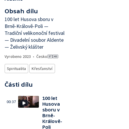
Obsah dílu
100 let Husova sboru v
Brně-Králově-Poli —
Tradiční velikonoční festival
— Divadelní soubor Aldente
— Želivský klášter
Vyrobeno
2023
•
Česko
Spiritualita
Křesťanství
Části dílu
100 let
00:37
Husova
sboru v
Brně-
Králově-
Poli