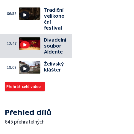
Tradiční
06:58
velikono
ční
festival
Divadelní
12:47
soubor
Aldente
Želivský
19:08
klášter
Přehrát celé video
Přehled dílů
645 přehratelných