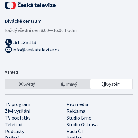
Divácké centrum
každý všední den:
8:00—16:00 hodin
261 136 113
info@ceskatelevize.cz
Vzhled
Světlý
Tmavý
Systém
TV program
Pro média
Živé vysílání
Reklama
TV poplatky
Studio Brno
Teletext
Studio Ostrava
Podcasty
Rada ČT
Počasí
Kariéra