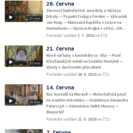
28. června
Slavnost blahořečení Jana Buly a Václava
Drboly — Projekt Fridays ForHim — Výtvarník
27 min
Jan Knap — Malovaná kapličku v Louce na
Hodonínsku — Výstava Krajka v církvi, církev
v krajce, krajka v liturgickém umění —
Poslední vysílání
1. 7. 2026
na ČT2
iReportér
21. června
Nové varhany v katedrále sv. Víta — Pouť
křesťanských médií na Svatém Hostýně —
27 min
Výlety s duchovním přesahem
Poslední vysílání
28. 6. 2026
na ČT2
14. června
Noc kostelů na Moravě — Motorkářská pouť
na svatém Antonínku — Hudebnice Alexandra
26 min
Polarczyk — Klenotnice Velké Moravy —
iReportéř
Poslední vysílání
21. 6. 2026
na ČT2
7. června