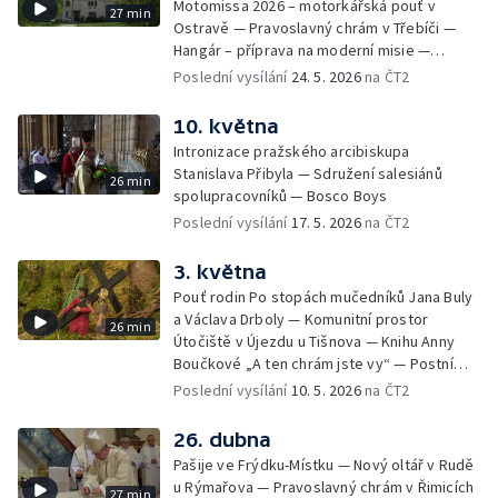
Motomissa 2026 – motorkářská pouť v
27 min
Ostravě — Pravoslavný chrám v Třebíči —
Hangár – příprava na moderní misie —
Opavská Kavárna pro radost
Poslední vysílání
24. 5. 2026
na ČT2
10. května
Intronizace pražského arcibiskupa
Stanislava Přibyla — Sdružení salesiánů
26 min
spolupracovníků — Bosco Boys
Poslední vysílání
17. 5. 2026
na ČT2
3. května
Pouť rodin Po stopách mučedníků Jana Buly
a Václava Drboly — Komunitní prostor
26 min
Útočiště v Újezdu u Tišnova — Knihu Anny
Boučkové „A ten chrám jste vy“ — Postní
betlém v kostele sv. Jakuba Většího v
Poslední vysílání
10. 5. 2026
na ČT2
Jihlavě
26. dubna
Pašije ve Frýdku-Místku — Nový oltář v Rudě
u Rýmařova — Pravoslavný chrám v Řimicích
27 min