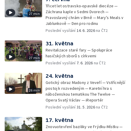
Třicet let ostravsko-opavské diecéze —
Záchrana kaple v Sedmi Dvorech —
27 min
Pravoslavný chrám v Brně — Mary’s Meals v
Jablunkově — Den pro rodinu
Poslední vysílání
14. 6. 2026
na ČT2
31. května
Revitalizace staré fary — Spolupráce
hasičských sborů s církvemi
27 min
Poslední vysílání
7. 6. 2026
na ČT2
24. května
Gotický obraz Madony z Veveří — Vstřícnější
postoj k rozvedeným — Karetní hra s
26 min
náboženskou tematikou The Twelve —
Opera Svatý Václav — iReportér
Poslední vysílání
31. 5. 2026
na ČT2
17. května
Znovuotevření baziliky ve Frýdku-Místku —