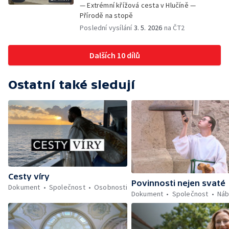
— Extrémní křížová cesta v Hlučíně —
Přírodě na stopě
Poslední vysílání
3. 5. 2026
na ČT2
Dalších 10 dílů
Ostatní také sledují
Cesty víry
Povinnosti nejen svaté
Dokument
Společnost
Osobnosti
Dokument
Společnost
Náb