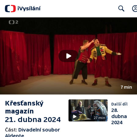
Search
7 min
Křesťanský
Další díl
magazín
28.
dubna
21. dubna 2024
27 min
2024
Část:
Divadelní soubor
Aldente