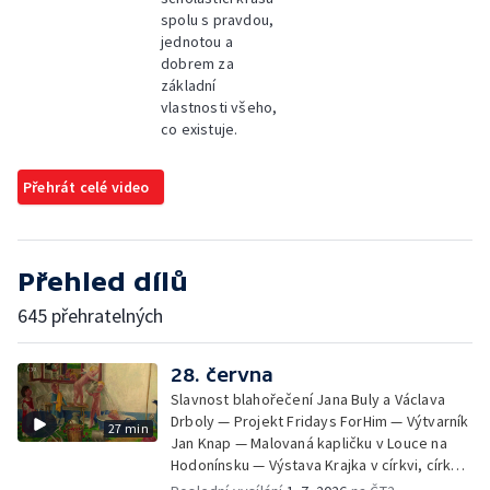
spolu s pravdou,
jednotou a
dobrem za
základní
vlastnosti všeho,
co existuje.
Přehrát celé video
Přehled dílů
645 přehratelných
28. června
Slavnost blahořečení Jana Buly a Václava
Drboly — Projekt Fridays ForHim — Výtvarník
27 min
Jan Knap — Malovaná kapličku v Louce na
Hodonínsku — Výstava Krajka v církvi, církev
v krajce, krajka v liturgickém umění —