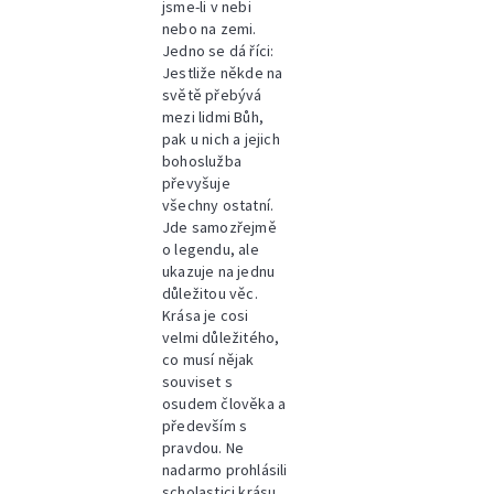
jsme-li v nebi
nebo na zemi.
Jedno se dá říci:
Jestliže někde na
světě přebývá
mezi lidmi Bůh,
pak u nich a jejich
bohoslužba
převyšuje
všechny ostatní.
Jde samozřejmě
o legendu, ale
ukazuje na jednu
důležitou věc.
Krása je cosi
velmi důležitého,
co musí nějak
souviset s
osudem člověka a
především s
pravdou. Ne
nadarmo prohlásili
scholastici krásu