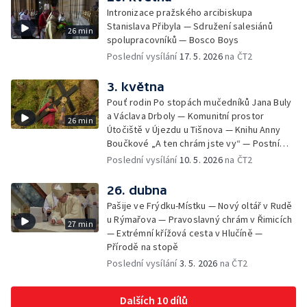
Intronizace pražského arcibiskupa
Stanislava Přibyla — Sdružení salesiánů
26 min
spolupracovníků — Bosco Boys
Poslední vysílání
17. 5. 2026
na ČT2
3. května
Pouť rodin Po stopách mučedníků Jana Buly
a Václava Drboly — Komunitní prostor
26 min
Útočiště v Újezdu u Tišnova — Knihu Anny
Boučkové „A ten chrám jste vy“ — Postní
betlém v kostele sv. Jakuba Většího v
Poslední vysílání
10. 5. 2026
na ČT2
Jihlavě
26. dubna
Pašije ve Frýdku-Místku — Nový oltář v Rudě
u Rýmařova — Pravoslavný chrám v Řimicích
27 min
— Extrémní křížová cesta v Hlučíně —
Přírodě na stopě
Poslední vysílání
3. 5. 2026
na ČT2
Dalších 10 dílů