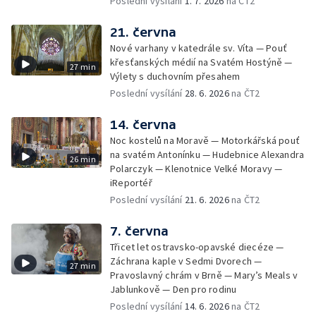
Poslední vysílání
1. 7. 2026
na ČT2
iReportér
21. června
Nové varhany v katedrále sv. Víta — Pouť
křesťanských médií na Svatém Hostýně —
27 min
Výlety s duchovním přesahem
Poslední vysílání
28. 6. 2026
na ČT2
14. června
Noc kostelů na Moravě — Motorkářská pouť
na svatém Antonínku — Hudebnice Alexandra
26 min
Polarczyk — Klenotnice Velké Moravy —
iReportéř
Poslední vysílání
21. 6. 2026
na ČT2
7. června
Třicet let ostravsko-opavské diecéze —
Záchrana kaple v Sedmi Dvorech —
27 min
Pravoslavný chrám v Brně — Mary’s Meals v
Jablunkově — Den pro rodinu
Poslední vysílání
14. 6. 2026
na ČT2