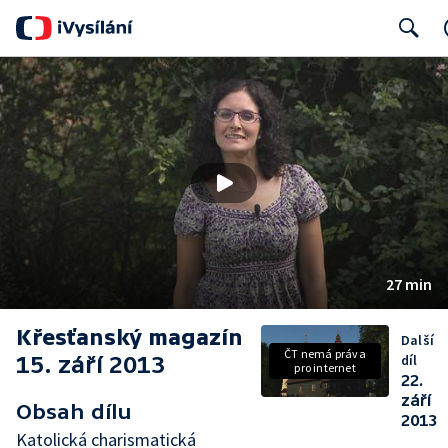
Search
27 min
Křesťanský magazín
Další
ČT nemá práva
15. září 2013
díl
pro internet
22.
září
Obsah dílu
2013
Katolická charismatická