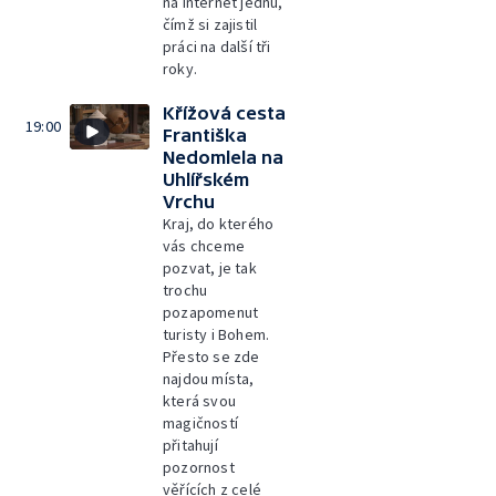
na internet jednu,
čímž si zajistil
práci na další tři
roky.
Křížová cesta
19:00
Františka
Nedomlela na
Uhlířském
Vrchu
Kraj, do kterého
vás chceme
pozvat, je tak
trochu
pozapomenut
turisty i Bohem.
Přesto se zde
najdou místa,
která svou
magičností
přitahují
pozornost
věřících z celé