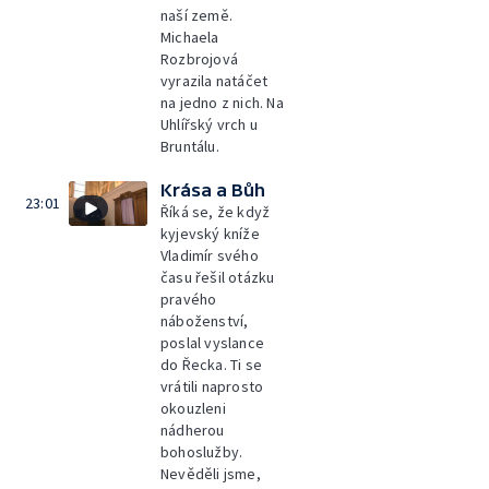
naší země.
Michaela
Rozbrojová
vyrazila natáčet
na jedno z nich. Na
Uhlířský vrch u
Bruntálu.
Krása a Bůh
23:01
Říká se, že když
kyjevský kníže
Vladimír svého
času řešil otázku
pravého
náboženství,
poslal vyslance
do Řecka. Ti se
vrátili naprosto
okouzleni
nádherou
bohoslužby.
Nevěděli jsme,