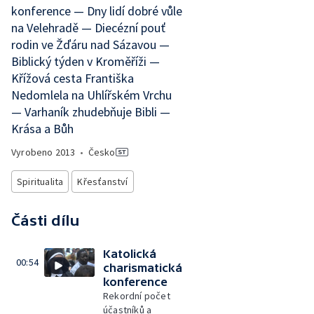
konference — Dny lidí dobré vůle
na Velehradě — Diecézní pouť
rodin ve Žďáru nad Sázavou —
Biblický týden v Kroměříži —
Křížová cesta Františka
Nedomlela na Uhlířském Vrchu
— Varhaník zhudebňuje Bibli —
Krása a Bůh
Vyrobeno
2013
•
Česko
Spiritualita
Křesťanství
Části dílu
Katolická
00:54
charismatická
konference
Rekordní počet
účastníků a