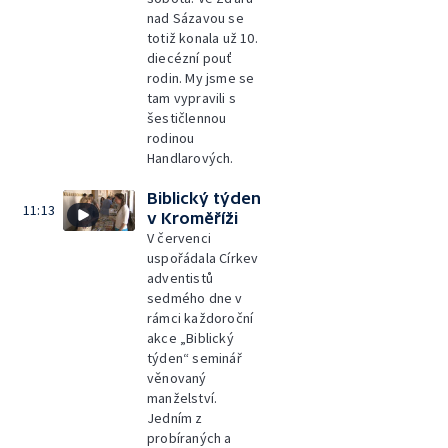
nad Sázavou se
totiž konala už 10.
diecézní pouť
rodin. My jsme se
tam vypravili s
šestičlennou
rodinou
Handlarových.
Biblický týden
11:13
v Kroměříži
V červenci
uspořádala Církev
adventistů
sedmého dne v
rámci každoroční
akce „Biblický
týden“ seminář
věnovaný
manželství.
Jedním z
probíraných a