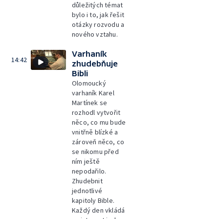
důležitých témat
bylo i to, jak řešit
otázky rozvodu a
nového vztahu.
Varhaník
14:42
zhudebňuje
Bibli
Olomoucký
varhaník Karel
Martínek se
rozhodl vytvořit
něco, co mu bude
vnitřně blízké a
zároveň něco, co
se nikomu před
ním ještě
nepodařilo.
Zhudebnit
jednotlivé
kapitoly Bible.
Každý den vkládá