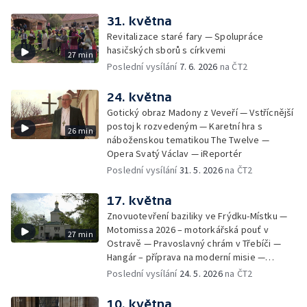
31. května
Revitalizace staré fary — Spolupráce
hasičských sborů s církvemi
27 min
Poslední vysílání
7. 6. 2026
na ČT2
24. května
Gotický obraz Madony z Veveří — Vstřícnější
postoj k rozvedeným — Karetní hra s
26 min
náboženskou tematikou The Twelve —
Opera Svatý Václav — iReportér
Poslední vysílání
31. 5. 2026
na ČT2
17. května
Znovuotevření baziliky ve Frýdku-Místku —
Motomissa 2026 – motorkářská pouť v
27 min
Ostravě — Pravoslavný chrám v Třebíči —
Hangár – příprava na moderní misie —
Opavská Kavárna pro radost
Poslední vysílání
24. 5. 2026
na ČT2
10. května