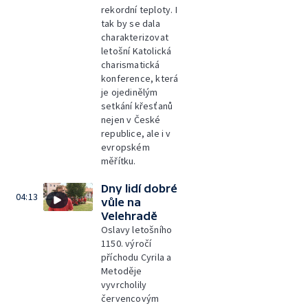
rekordní teploty. I
tak by se dala
charakterizovat
letošní Katolická
charismatická
konference, která
je ojedinělým
setkání křesťanů
nejen v České
republice, ale i v
evropském
měřítku.
Dny lidí dobré
04:13
vůle na
Velehradě
Oslavy letošního
1150. výročí
příchodu Cyrila a
Metoděje
vyvrcholily
červencovým