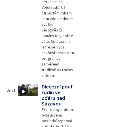
setkáním na
Velehradě. Už
čtrnáctým rokem
jsou zde ve dnech
svátku
věrozvěstů
konány Dny dobré
vůle. Se štábem
jsme se vydali
navštívit první den
programu,
zaměřený
tradičně na rodiny
s dětmi.
Diecézní pouť
07:31
rodin ve
Žďáru nad
Sázavou
Pro rodiny s dětmi
byla určena i
poslední srpnová
sobota. Ve Žďáru