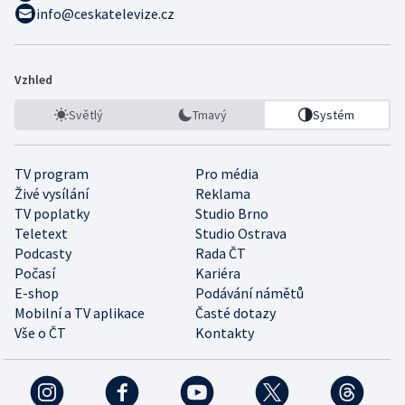
info@ceskatelevize.cz
Vzhled
Světlý
Tmavý
Systém
TV program
Pro média
Živé vysílání
Reklama
TV poplatky
Studio Brno
Teletext
Studio Ostrava
Podcasty
Rada ČT
Počasí
Kariéra
E-shop
Podávání námětů
Mobilní a TV aplikace
Časté dotazy
Vše o ČT
Kontakty