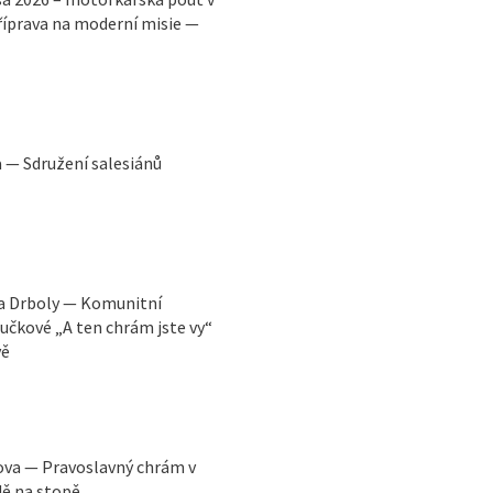
říprava na moderní misie —
a — Sdružení salesiánů
va Drboly — Komunitní
učkové „A ten chrám jste vy“
vě
řova — Pravoslavný chrám v
dě na stopě