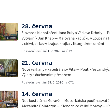
28. června
Slavnost blahořečení Jana Buly a Václava Drboly — P
27 min
Výtvarník Jan Knap — Malovaná kapličku v Louce na 
v církvi, církev v krajce, krajka v liturgickém umění —
Poslední vysílání
1. 7. 2026
na ČT2
21. června
Nové varhany v katedrále sv. Víta — Pouť křesťansk
27 min
Výlety s duchovním přesahem
Poslední vysílání
28. 6. 2026
na ČT2
14. června
Noc kostelů na Moravě — Motorkářská pouť na svat
26 min
Alexandra Polarczyk — Klenotnice Velké Moravy — i