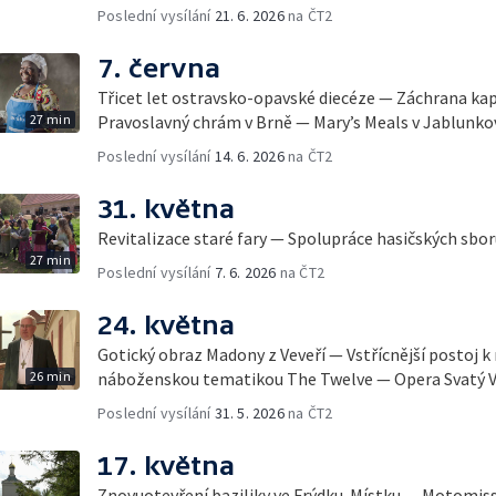
Poslední vysílání
21. 6. 2026
na ČT2
7. června
Třicet let ostravsko-opavské diecéze — Záchrana ka
27 min
Pravoslavný chrám v Brně — Mary’s Meals v Jablunko
Poslední vysílání
14. 6. 2026
na ČT2
31. května
Revitalizace staré fary — Spolupráce hasičských sbor
27 min
Poslední vysílání
7. 6. 2026
na ČT2
24. května
Gotický obraz Madony z Veveří — Vstřícnější postoj 
26 min
náboženskou tematikou The Twelve — Opera Svatý V
Poslední vysílání
31. 5. 2026
na ČT2
17. května
Znovuotevření baziliky ve Frýdku-Místku — Motomis