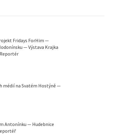
rojekt Fridays ForHim —
Hodonínsku — Výstava Krajka
 iReportér
ých médií na Svatém Hostýně —
ém Antonínku — Hudebnice
Reportéř