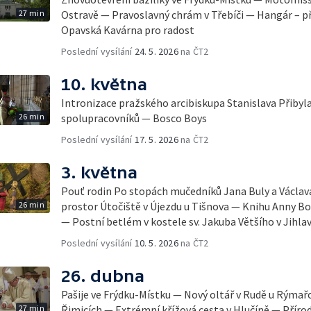
27 min
Ostravě — Pravoslavný chrám v Třebíči — Hangár – p
Opavská Kavárna pro radost
Poslední vysílání
24. 5. 2026
na ČT2
10. května
Intronizace pražského arcibiskupa Stanislava Přibyl
26 min
spolupracovníků — Bosco Boys
Poslední vysílání
17. 5. 2026
na ČT2
3. května
Pouť rodin Po stopách mučedníků Jana Buly a Václa
26 min
prostor Útočiště v Újezdu u Tišnova — Knihu Anny Bo
— Postní betlém v kostele sv. Jakuba Většího v Jihla
Poslední vysílání
10. 5. 2026
na ČT2
26. dubna
Pašije ve Frýdku-Místku — Nový oltář v Rudě u Rýma
27 min
Řimicích — Extrémní křížová cesta v Hlučíně — Příro