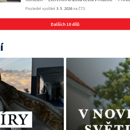
Poslední vysílání
3. 5. 2026
na ČT2
Dalších 10 dílů
í