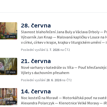
28. června
Slavnost blahořečení Jana Buly a Václava Drboly — P
27 min
Výtvarník Jan Knap — Malovaná kapličku v Louce na 
v církvi, církev v krajce, krajka v liturgickém umění —
Poslední vysílání
1. 7. 2026
na ČT2
21. června
Nové varhany v katedrále sv. Víta — Pouť křesťansk
27 min
Výlety s duchovním přesahem
Poslední vysílání
28. 6. 2026
na ČT2
14. června
Noc kostelů na Moravě — Motorkářská pouť na svat
26 min
Alexandra Polarczyk — Klenotnice Velké Moravy — i