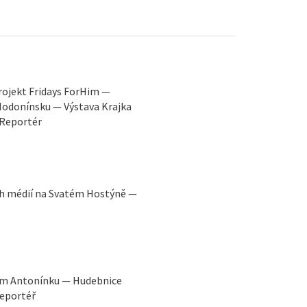
rojekt Fridays ForHim —
Hodonínsku — Výstava Krajka
 iReportér
ých médií na Svatém Hostýně —
ém Antonínku — Hudebnice
Reportéř