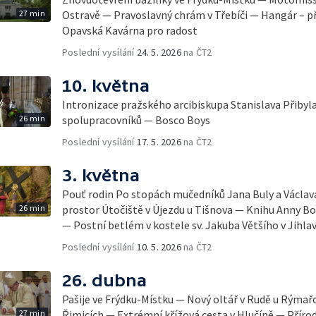
27 min
Ostravě — Pravoslavný chrám v Třebíči — Hangár – p
Opavská Kavárna pro radost
Poslední vysílání
24. 5. 2026
na ČT2
10. května
Intronizace pražského arcibiskupa Stanislava Přibyl
26 min
spolupracovníků — Bosco Boys
Poslední vysílání
17. 5. 2026
na ČT2
3. května
Pouť rodin Po stopách mučedníků Jana Buly a Václa
26 min
prostor Útočiště v Újezdu u Tišnova — Knihu Anny Bo
— Postní betlém v kostele sv. Jakuba Většího v Jihla
Poslední vysílání
10. 5. 2026
na ČT2
26. dubna
Pašije ve Frýdku-Místku — Nový oltář v Rudě u Rýma
27 min
Řimicích — Extrémní křížová cesta v Hlučíně — Příro