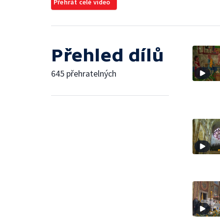
Přehrát celé video
Přehled dílů
645 přehratelných