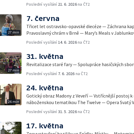
Poslední vysílání
21. 6. 2026
na ČT2
7. června
Třicet let ostravsko-opavské diecéze — Záchrana ka
27 min
Pravoslavný chrám v Brně — Mary’s Meals v Jablunko
Poslední vysílání
14. 6. 2026
na ČT2
31. května
Revitalizace staré fary — Spolupráce hasičských sbor
27 min
Poslední vysílání
7. 6. 2026
na ČT2
24. května
Gotický obraz Madony z Veveří — Vstřícnější postoj 
26 min
náboženskou tematikou The Twelve — Opera Svatý V
Poslední vysílání
31. 5. 2026
na ČT2
17. května
Znovuotevření baziliky ve Frýdku-Místku — Motomis