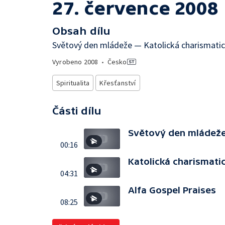
27. července 2008
Obsah dílu
Světový den mládeže — Katolická charismatic
Vyrobeno
2008
•
Česko
Spiritualita
Křesťanství
Části dílu
Světový den mládež
00:16
Katolická charismati
04:31
Alfa Gospel Praises
08:25