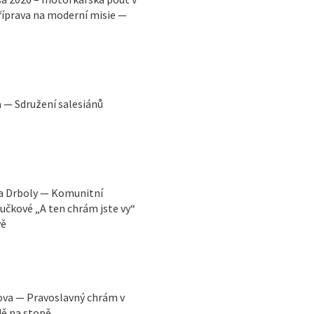
říprava na moderní misie —
a — Sdružení salesiánů
va Drboly — Komunitní
učkové „A ten chrám jste vy“
vě
řova — Pravoslavný chrám v
dě na stopě