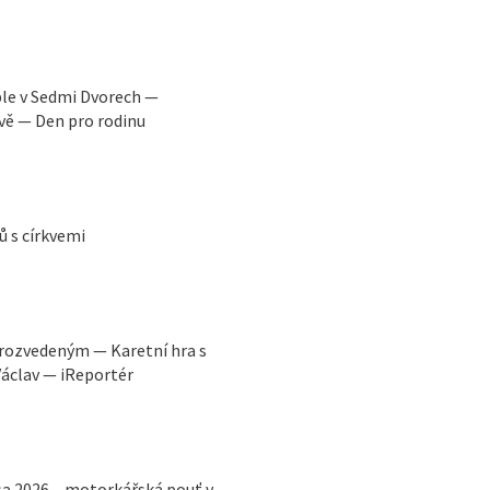
ple v Sedmi Dvorech —
vě — Den pro rodinu
ů s církvemi
k rozvedeným — Karetní hra s
áclav — iReportér
sa 2026 – motorkářská pouť v