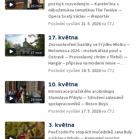
postoj k rozvedeným — Karetní hra s
26 min
náboženskou tematikou The Twelve —
Opera Svatý Václav — iReportér
Poslední vysílání
31. 5. 2026
na ČT2
17. května
Znovuotevření baziliky ve Frýdku-Místku —
Motomissa 2026 – motorkářská pouť v
27 min
Ostravě — Pravoslavný chrám v Třebíči —
Hangár – příprava na moderní misie —
Opavská Kavárna pro radost
Poslední vysílání
24. 5. 2026
na ČT2
10. května
Intronizace pražského arcibiskupa
Stanislava Přibyla — Sdružení salesiánů
26 min
spolupracovníků — Bosco Boys
Poslední vysílání
17. 5. 2026
na ČT2
3. května
Pouť rodin Po stopách mučedníků Jana Buly
a Václava Drboly — Komunitní prostor