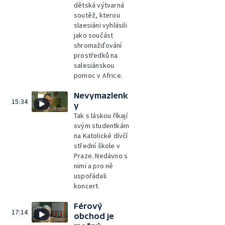
dětská výtvarná
soutěž, kterou
slaesiáni vyhlásili
jako součást
shromažďování
prostředků na
salesiánskou
pomoc v Africe.
Nevymazlenk
15:34
y
Tak s láskou říkají
svým studentkám
na Katolické dívčí
střední škole v
Praze. Nedávno s
nimi a pro ně
uspořádali
koncert.
Férový
17:14
obchod je