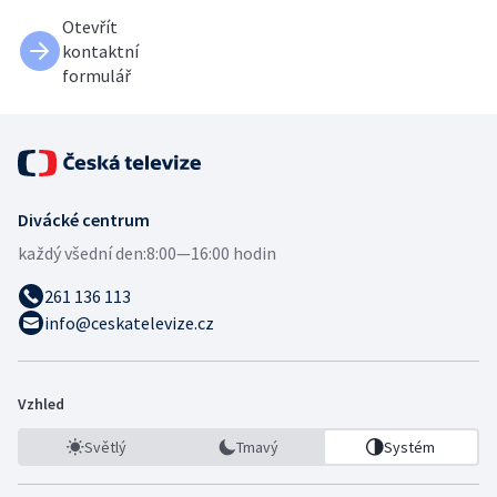
Otevřít
kontaktní
formulář
Divácké centrum
každý všední den:
8:00—16:00 hodin
261 136 113
info@ceskatelevize.cz
Vzhled
Světlý
Tmavý
Systém