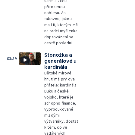
šarm a zcela
přirozenou
noblesu. Asi
takovou, jakou
mají ti, kterým leží
na srdci myšlenka
doprovázení na
cestě poslední.
Stonožka a
03:59
generálové u
kardinála
Dětské mírové
hnutí má prý dva
přátele: kardinála
Duku a české
vojsko, které je
schopno finance,
vyprodukované
mladými
výtvarníky, dostat
k těm, co ve
vzdálených