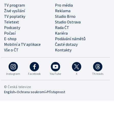
TV program
Pro média
Živé vysílání
Reklama
TV poplatky
Studio Brno
Teletext
Studio Ostrava
Podcasty
Rada ČT
Počasí
Kariéra
E-shop
Podávání námětů
Mobilní a TV aplikace
Časté dotazy
Vše o ČT
Kontakty
Instagram
Facebook
YouTube
X
Threads
© Česká televize
•
•
English
Ochrana soukromí
Přístupnost