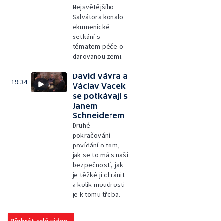
Nejsvětějšího
Salvátora konalo
ekumenické
setkání s
tématem péče o
darovanou zemi.
David Vávra a
19:34
Václav Vacek
se potkávají s
Janem
Schneiderem
Druhé
pokračování
povídání o tom,
jak se to má s naší
bezpečností, jak
je těžké ji chránit
a kolik moudrosti
je k tomu třeba.
Přehrát celé video