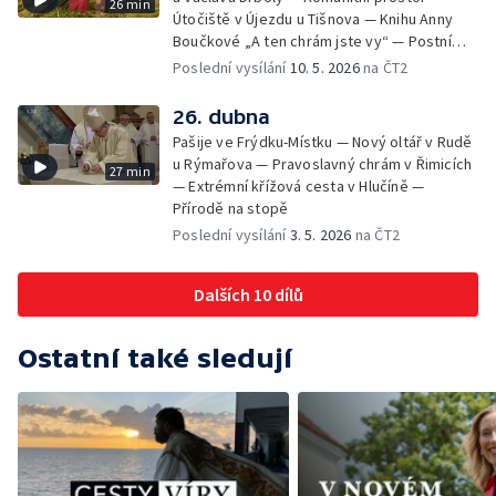
26 min
Útočiště v Újezdu u Tišnova — Knihu Anny
Boučkové „A ten chrám jste vy“ — Postní
betlém v kostele sv. Jakuba Většího v
Poslední vysílání
10. 5. 2026
na ČT2
Jihlavě
26. dubna
Pašije ve Frýdku-Místku — Nový oltář v Rudě
u Rýmařova — Pravoslavný chrám v Řimicích
27 min
— Extrémní křížová cesta v Hlučíně —
Přírodě na stopě
Poslední vysílání
3. 5. 2026
na ČT2
Dalších 10 dílů
Ostatní také sledují