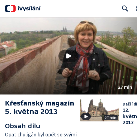
Search
27 min
Křesťanský magazín
Další dí
5. května 2013
12.
květ
27 min
2013
Obsah dílu
Opat chuligán byl opět se svými