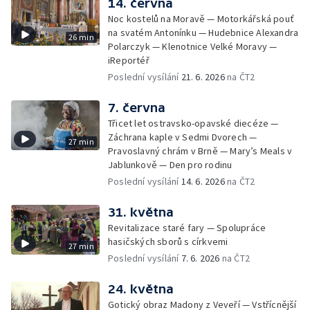
14. června
Noc kostelů na Moravě — Motorkářská pouť
na svatém Antonínku — Hudebnice Alexandra
26 min
Polarczyk — Klenotnice Velké Moravy —
iReportéř
Poslední vysílání
21. 6. 2026
na ČT2
7. června
Třicet let ostravsko-opavské diecéze —
Záchrana kaple v Sedmi Dvorech —
27 min
Pravoslavný chrám v Brně — Mary’s Meals v
Jablunkově — Den pro rodinu
Poslední vysílání
14. 6. 2026
na ČT2
31. května
Revitalizace staré fary — Spolupráce
hasičských sborů s církvemi
27 min
Poslední vysílání
7. 6. 2026
na ČT2
24. května
Gotický obraz Madony z Veveří — Vstřícnější