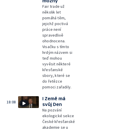
možný
Fair trade už
několik let
pomáhá těm,
jejichž poctivá
práce není
spravedlivě
ohodnocena.
Visačku s tímto
hrdým názvem si
teď mohou
vyvěsit některé
křesťanské
sbory, které se
do řetězce
pomoci zařadily.
I Země má
18:08
svůj Den
Na pozvání
ekologické sekce
České křesťanské
akademie se u