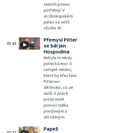
zemích pomoc
potřebují. V
arcibiskupském
paláci se sešli
všichni tři.
Přemysl Pitter
05:43
se bál jen
Hospodina
Nebyla to nikdy
politická moc či
veřejné mínění,
které by křesťanu
Pitterovi
diktovalo, co se
sluší. A právě
proto mohl
pomoci tolika
poníženým a
ohroženým.
Papež
07:37