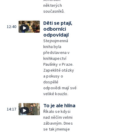
některých
současníků.
Děti se ptají,
12:40
odborníci
odpovídají
Stejnojmenná
kniha byla
představena v
knihkupectví
Paulínky v Praze.
Zapeklité otázky
a pokusy o
dospělé
odpovědi mají své
veliké kouzlo.
To je ale hlína
14:17
Říkalo se kdysi
nad něčím velmi
zábavným. Dnes
se tak jmenuje