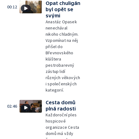
Opat chuligán
00:12
byl opět se
svými
Anastáz Opasek
nenechával
nikoho chladným.
Vzpomínat na něj
přišel do
Břevnovského
kláštera
pestrobarevný
zástup lidí
různých věkových
i společenských
kategorií.
Cesta domů
02:46
plná radosti
Každoroční ples
hospicové
organizace Cesta
domů má vždy