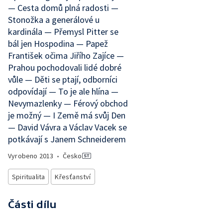
— Cesta domů plná radosti —
Stonožka a generálové u
kardinála — Přemysl Pitter se
bál jen Hospodina — Papež
František očima Jiřího Zajíce —
Prahou pochodovali lidé dobré
vůle — Děti se ptají, odborníci
odpovídají — To je ale hlína —
Nevymazlenky — Férový obchod
je možný — I Země má svůj Den
— David Vávra a Václav Vacek se
potkávají s Janem Schneiderem
Vyrobeno
2013
•
Česko
Spiritualita
Křesťanství
Části dílu