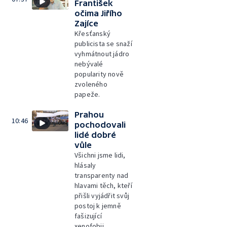
František
očima Jiřího
Zajíce
Křesťanský
publicista se snaží
vyhmátnout jádro
nebývalé
popularity nově
zvoleného
papeže.
Prahou
10:46
pochodovali
lidé dobré
vůle
Všichni jsme lidi,
hlásaly
transparenty nad
hlavami těch, kteří
přišli vyjádřit svůj
postoj k jemně
fašizující
xenofobii