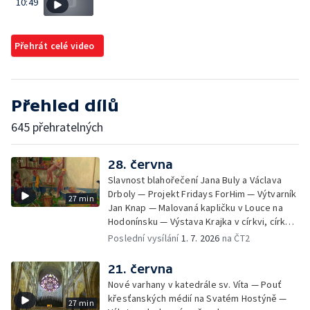
10:49
Přehrát celé video
Přehled dílů
645 přehratelných
28. června
Slavnost blahořečení Jana Buly a Václava
Drboly — Projekt Fridays ForHim — Výtvarník
27 min
Jan Knap — Malovaná kapličku v Louce na
Hodonínsku — Výstava Krajka v církvi, církev
v krajce, krajka v liturgickém umění —
Poslední vysílání
1. 7. 2026
na ČT2
iReportér
21. června
Nové varhany v katedrále sv. Víta — Pouť
křesťanských médií na Svatém Hostýně —
27 min