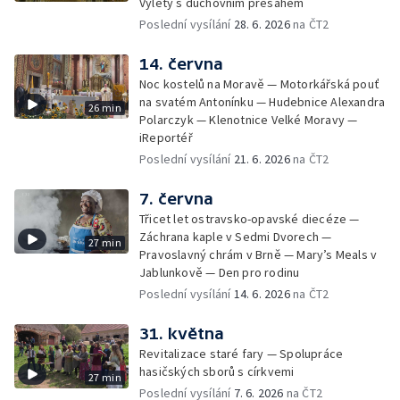
Výlety s duchovním přesahem
Poslední vysílání
28. 6. 2026
na ČT2
14. června
Noc kostelů na Moravě — Motorkářská pouť
na svatém Antonínku — Hudebnice Alexandra
26 min
Polarczyk — Klenotnice Velké Moravy —
iReportéř
Poslední vysílání
21. 6. 2026
na ČT2
7. června
Třicet let ostravsko-opavské diecéze —
Záchrana kaple v Sedmi Dvorech —
27 min
Pravoslavný chrám v Brně — Mary’s Meals v
Jablunkově — Den pro rodinu
Poslední vysílání
14. 6. 2026
na ČT2
31. května
Revitalizace staré fary — Spolupráce
hasičských sborů s církvemi
27 min
Poslední vysílání
7. 6. 2026
na ČT2