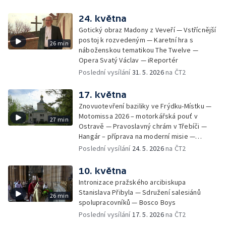
24. května
Gotický obraz Madony z Veveří — Vstřícnější
postoj k rozvedeným — Karetní hra s
26 min
náboženskou tematikou The Twelve —
Opera Svatý Václav — iReportér
Poslední vysílání
31. 5. 2026
na ČT2
17. května
Znovuotevření baziliky ve Frýdku-Místku —
Motomissa 2026 – motorkářská pouť v
27 min
Ostravě — Pravoslavný chrám v Třebíči —
Hangár – příprava na moderní misie —
Opavská Kavárna pro radost
Poslední vysílání
24. 5. 2026
na ČT2
10. května
Intronizace pražského arcibiskupa
Stanislava Přibyla — Sdružení salesiánů
26 min
spolupracovníků — Bosco Boys
Poslední vysílání
17. 5. 2026
na ČT2