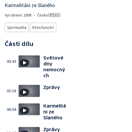
Karmelitáni ze Slaného
Vyrobeno
2008
•
Česko
Spiritualita
Křesťanství
Části dílu
Světové
00:43
dny
nemocný
ch
Zprávy
03:18
Karmelitá
06:04
ni ze
Slaného
Zprávy