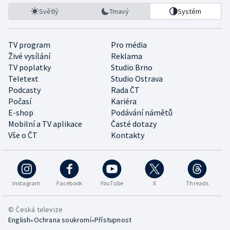
Světlý
Tmavý
Systém
TV program
Pro média
Živé vysílání
Reklama
TV poplatky
Studio Brno
Teletext
Studio Ostrava
Podcasty
Rada ČT
Počasí
Kariéra
E-shop
Podávání námětů
Mobilní a TV aplikace
Časté dotazy
Vše o ČT
Kontakty
Instagram
Facebook
YouTube
X
Threads
© Česká televize
•
•
English
Ochrana soukromí
Přístupnost