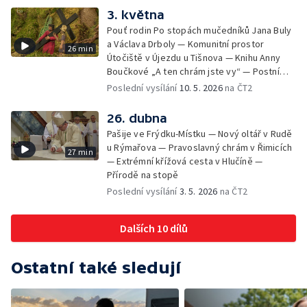
3. května
Pouť rodin Po stopách mučedníků Jana Buly
a Václava Drboly — Komunitní prostor
26 min
Útočiště v Újezdu u Tišnova — Knihu Anny
Boučkové „A ten chrám jste vy“ — Postní
betlém v kostele sv. Jakuba Většího v
Poslední vysílání
10. 5. 2026
na ČT2
Jihlavě
26. dubna
Pašije ve Frýdku-Místku — Nový oltář v Rudě
u Rýmařova — Pravoslavný chrám v Řimicích
27 min
— Extrémní křížová cesta v Hlučíně —
Přírodě na stopě
Poslední vysílání
3. 5. 2026
na ČT2
Dalších 10 dílů
Ostatní také sledují