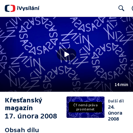
Search
14 min
Křesťanský
Další díl
ČT nemá práva
magazín
24.
pro internet
února
17. února 2008
2008
Obsah dílu