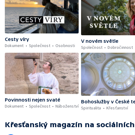
Cesty víry
V novém světle
Dokument
Společnost
Osobnosti
Společnost
Dobročinnost
Povinnosti nejen svaté
Bohoslužby v České te
Dokument
Společnost
Náboženství
Spiritualita
Křesťanství
Křesťanský magazín
na sociálních